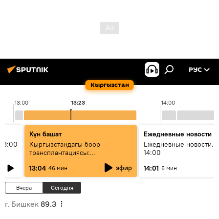
РУС
Кыргызстан
13:00
13:23
14:00
Күн башат
Ежедневные новости
13:00
Кыргызстандагы боор
Ежедневные новости. 
трансплантациясы:
14:00
жетишкендиктер жана өнүгүү
эфир
13:04
14:01
46 мин
6 мин
келечеги
Вчера
Сегодня
г. Бишкек
89.3