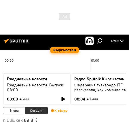
РУС
Кыргызстан
00:00
01:00
Ежедневные новости
Радио Sputnik Кыргызстан
Ежедневные новости. Выпуск
Федерация тхэквондо ITF
08:00
рассказала, как команда ста
жертвой мошенников
08:00
08:04
4 мин
40 мин
Вчера
Сегодня
К эфиру
г. Бишкек
89.3