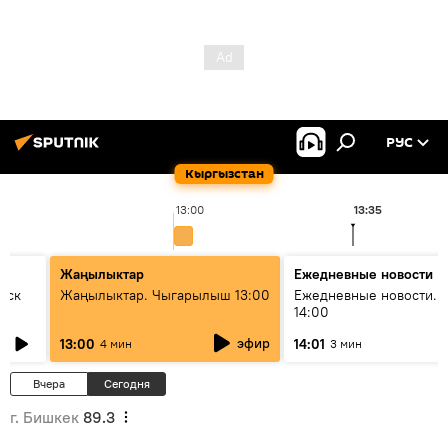
РУС
Кыргызстан
13:00
13:35
Жаңылыктар
Ежедневные новости
уск
Жаңылыктар. Чыгарылыш 13:00
Ежедневные новости. 
14:00
эфир
13:00
14:01
4 мин
3 мин
Вчера
Сегодня
г. Бишкек
89.3