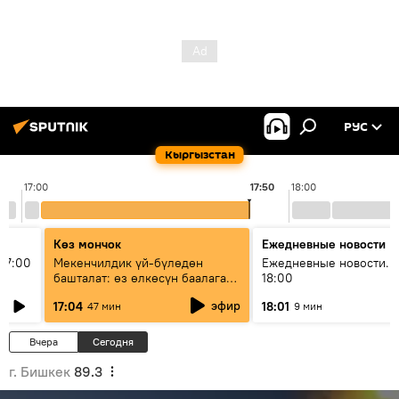
РУС
Кыргызстан
17:00
17:50
18:00
Көз мончок
Ежедневные новости
17:00
Мекенчилдик үй-бүлөдөн
Ежедневные новости. 
башталат: өз өлкөсүн баалаган
18:00
муунду кантип тарбиялоо
эфир
17:04
18:01
47 мин
9 мин
керек?
Вчера
Сегодня
г. Бишкек
89.3