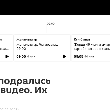
02:00
н
Жаңылыктар
Күн башат
F
Жаңылыктар. Чыгарылыш
Жерди 49 жылга ижар
стала
09:00
тартиби өзгөрөт: жаңы
эмнени көздөйт?
09:00
09:05
4 мин
44 мин
 подрались
видео. Их
 07.07.2026
)