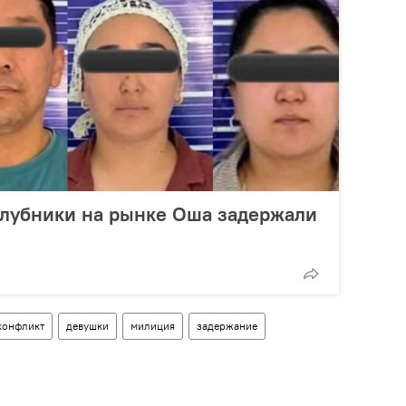
клубники на рынке Оша задержали
конфликт
девушки
милиция
задержание