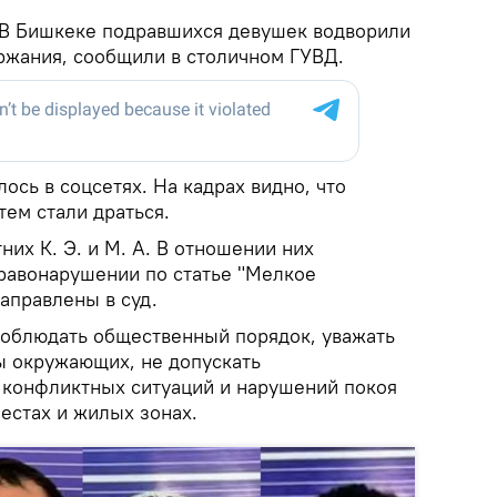
В Бишкеке подравшихся девушек водворили
ржания, сообщили в столичном ГУВД.
ось в соцсетях. На кадрах видно, что
тем стали драться.
их К. Э. и М. А. В отношении них
равонарушении по статье "Мелкое
аправлены в суд.
облюдать общественный порядок, уважать
ы окружающих, не допускать
 конфликтных ситуаций и нарушений покоя
естах и жилых зонах.