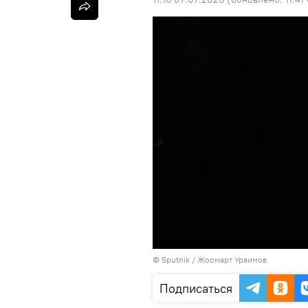
©
Sputnik
/ Жоомарт Ураимов
Подписаться