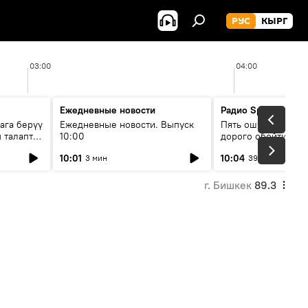
РУС
КЫРГ
03:00
04:00
Ежедневные новости
Радио Sputnik Кыр
ага берүү
Ежедневные новости. Выпуск
Пять ошибок котор
 талаптар
10:00
дорого обойтись п
жилья
10:01
10:04
3 мин
39 мин
г. Бишкек
89.3