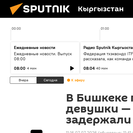
Кыргызстан
00:00
01:00
Ежедневные новости
Радио Sputnik Кыргызста
Ежедневные новости. Выпуск
Федерация тхэквондо IT
08:00
рассказала, как команда 
жертвой мошенников
08:00
08:04
4 мин
40 мин
Вчера
Сегодня
К эфиру
В Бишкеке
девушки — 
задержали
11:16 07.07.2026
(обновлено:
11:41