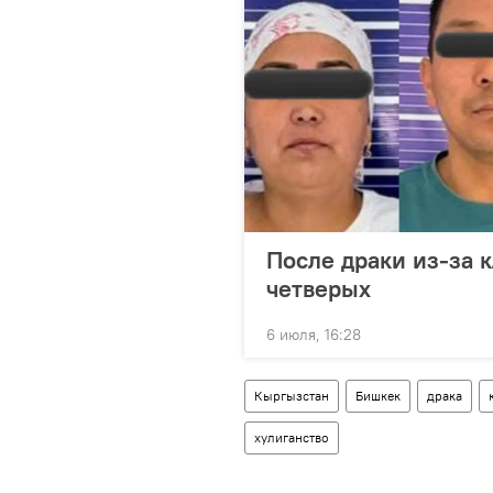
После драки из-за 
четверых
6 июля, 16:28
Кыргызстан
Бишкек
драка
хулиганство