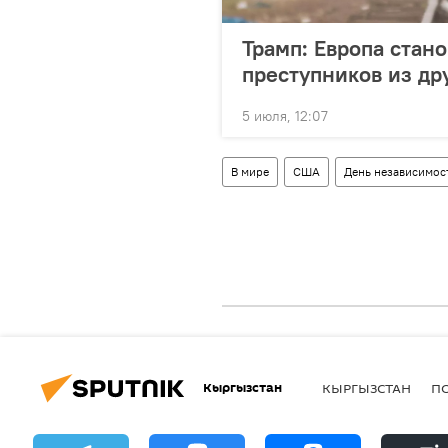
Трамп: Европа стан
преступников из др
5 июля, 12:07
В мире
США
День независимос
Кыргызстан
КЫРГЫЗСТАН
П