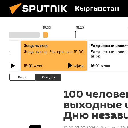
Кыргызстан
15:00
15:23
стан
Жаңылыктар
Ежедневные новос
ческая
Жаңылыктар. Чыгарылыш 15:00
Ежедневные новост
16:00
эфир
15:01
16:01
3 мин
3 мин
Вчера
Сегодня
100 челове
выходные и
Дню незав
10:20 07.07.2026
(обновлено:
10: