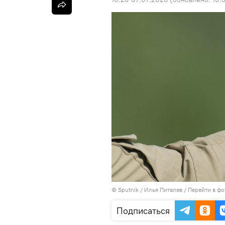
©
Sputnik
/ Илья Питалев
/
Перейти в фо
Подписаться