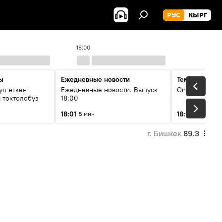
РУС
КЫРГ
18:00
ы
Ежедневные новости
Тема дня
уп өткөн
Ежедневные новости. Выпуск
On air
 токтолобуз
18:00
18:01
18:07
5 мин
30 мин
г. Бишкек
89.3