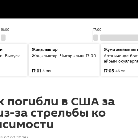
16:00
17:00
ти
Жаңылыктар
Жума жыйынтыг
и. Выпуск
Жаңылыктар. Чыгарылыш 17:00
Апта ичинде бол
айрым окуяларга
17:01
17:05
3 мин
45 мин
к погибли в США за
з-за стрельбы ко
исимости
35 07.07.2026
)