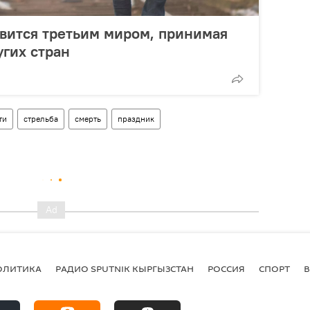
овится третьим миром, принимая
угих стран
ти
стрельба
смерть
праздник
ОЛИТИКА
РАДИО SPUTNIK КЫРГЫЗСТАН
РОССИЯ
СПОРТ