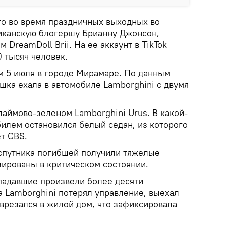
то во время праздничных выходных во
иканскую блогершу Брианну Джонсон,
 DreamDoll Brii. На ее аккаунт в TikTok
 тысяч человек.
 5 июля в городе Мирамаре. По данным
ушка ехала в автомобиле Lamborghini с двумя
лаймово-зеленом Lamborghini Urus. В какой-
билем остановился белый седан, из которого
т CBS.
спутника погибшей получили тяжелые
зированы в критическом состоянии.
падавшие произвели более десяти
а Lamborghini потерял управление, выехал
врезался в жилой дом, что зафиксировала