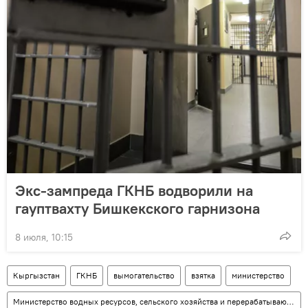
Экс-зампреда ГКНБ водворили на
гауптвахту Бишкекского гарнизона
8 июля, 10:15
Кыргызстан
ГКНБ
вымогательство
взятка
министерство
Министерство водных ресурсов, сельского хозяйства и перерабатывающей промышленности КР