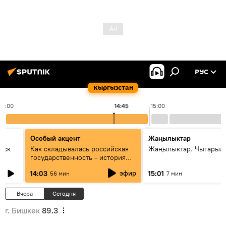
РУС
Кыргызстан
14:00
14:45
15:00
Особый акцент
Жаңылыктар
уск
Как складывалась российская
Жаңылыктар. Чыгарыл
государственность - история
России и геополитика Евразии
эфир
14:03
15:01
56 мин
7 мин
глазами аналитиков
Вчера
Сегодня
г. Бишкек
89.3