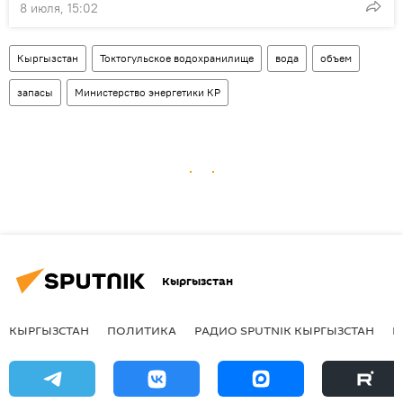
8 июля, 15:02
Кыргызстан
Токтогульское водохранилище
вода
объем
запасы
Министерство энергетики КР
Кыргызстан
КЫРГЫЗСТАН
ПОЛИТИКА
РАДИО SPUTNIK КЫРГЫЗСТАН
Р