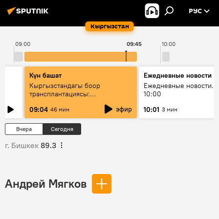
РУС
Кыргызстан
09:00
09:45
10:00
Күн башат
Ежедневные новости
Кыргызстандагы боор
Ежедневные новости. 
трансплантациясы:
10:00
жетишкендиктер жана өнүгүү
эфир
09:04
10:01
46 мин
3 мин
келечеги
Вчера
Сегодня
г. Бишкек
89.3
Андрей Мягков