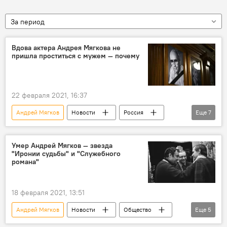
За период
Вдова актера Андрея Мягкова не
пришла проститься с мужем — почему
22 февраля 2021, 16:37
Андрей Мягков
Новости
Россия
Еще
7
В мире
Культура
Общество
вдова
церемония
похороны
Умер Андрей Мягков — звезда
"Иронии судьбы" и "Служебного
присутствие
романа"
18 февраля 2021, 13:51
Андрей Мягков
Новости
Общество
Еще
5
Россия
В мире
Происшествия