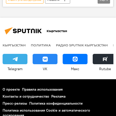
Кыргызстан
Политика
МИД
назначение
Кадровые перестановки в Кыргызстане
Кыргызстан
КЫРГЫЗСТАН
ПОЛИТИКА
РАДИО SPUTNIK КЫРГЫЗСТАН
Р
Telegram
VK
Макс
Rutube
О проекте
Правила использования
Контакты и сотрудничество
Реклама
Пресс-релизы
Политика конфиденциальности
Политика использования Cookie и автоматического
логирования