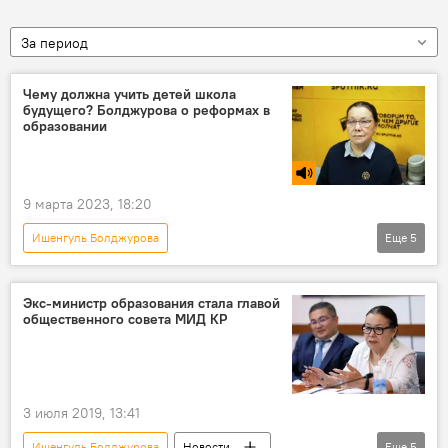
За период
Чему должна учить детей школа
будущего? Болджурова о реформах в
образовании
9 марта 2023, 18:20
Ишенгуль Болджурова
Еще
5
Радио Sputnik Кыргызстан
образование
школа
детский сад
Экс-министр образования стала главой
общественного совета МИД КР
Sistem Muhendislik Insaat Sanavi ve Ticaret A.S
реформы
3 июля 2019, 13:41
Ишенгуль Болджурова
Новости
Еще
5