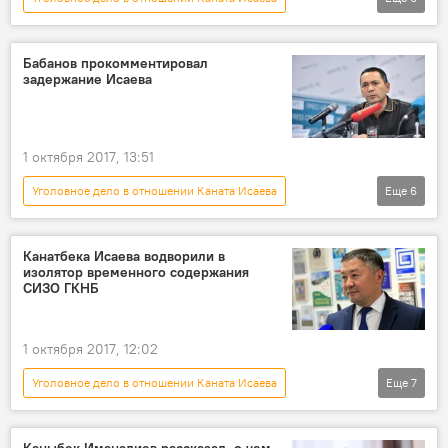
Политика
Новости
Кыргызстан
Алмазбек Атамбаев
Совет безопасности
Бабанов прокомментировал
задержание Исаева
выборы
1 октября 2017, 13:51
Уголовное дело в отношении Каната Исаева
Еще
6
Политика
Новости
Кыргызстан
Омурбек Бабанов
ГКНБ
Канатбека Исаева водворили в
изолятор временного содержания
Канат Исаев
СИЗО ГКНБ
1 октября 2017, 12:02
Уголовное дело в отношении Каната Исаева
Еще
7
Политика
Новости
Кыргызстан
Происшествия
ГКНБ
задержание