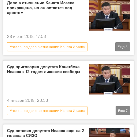
Канат Исаев
домашний арест
Дело в отношении Каната Исаева
прекращено, но он остается под
арестом
28 июня 2018, 17:53
Уголовное дело в отношении Каната Исаева
Еще
8
Политика
Новости
Кыргызстан
Канат Исаев
задержание
суд
Суд приговорил депутата Канатбека
Исаева к 12 годам лишения свободы
приговор
уголовное дело
4 января 2018, 23:33
Уголовное дело в отношении Каната Исаева
Еще
7
Общество
Новости
Кыргызстан
Политика
депутат
суд
Суд оставил депутата Исаева еще на 2
месяца в СИЗО