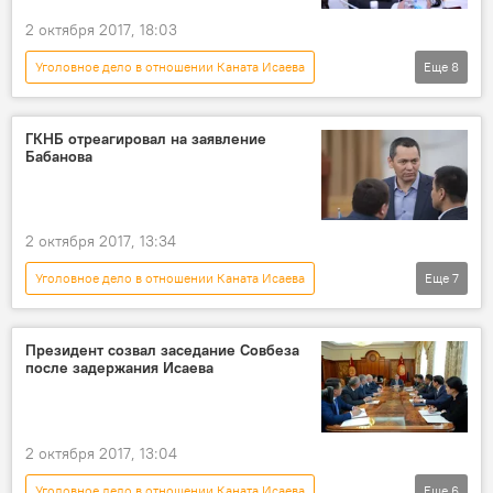
2 октября 2017, 18:03
Уголовное дело в отношении Каната Исаева
Еще
8
Общество
Новости
Кыргызстан
Aлерт
ГКНБ
суд
арест
ГКНБ отреагировал на заявление
Бабанова
Канат Исаев
2 октября 2017, 13:34
Уголовное дело в отношении Каната Исаева
Еще
7
Политика
Новости
Кыргызстан
Омурбек Бабанов
ГКНБ
выборы
Президент созвал заседание Совбеза
после задержания Исаева
заявление
2 октября 2017, 13:04
Уголовное дело в отношении Каната Исаева
Еще
6