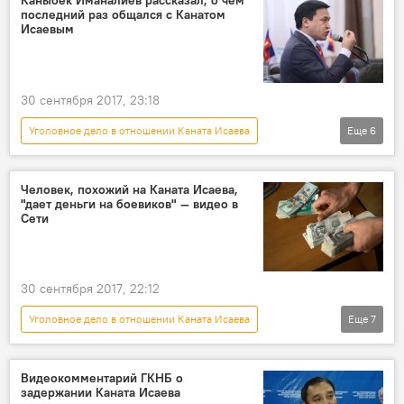
Каныбек Иманалиев рассказал, о чем
последний раз общался с Канатом
Канат Исаев
Исаевым
30 сентября 2017, 23:18
Уголовное дело в отношении Каната Исаева
Еще
6
Политика
Новости
Кыргызстан
Каныбек Иманалиев
Канат Исаев
Человек, похожий на Каната Исаева,
"дает деньги на боевиков" — видео в
видео
Сети
30 сентября 2017, 22:12
Уголовное дело в отношении Каната Исаева
Еще
7
Общество
Новости
Кыргызстан
деньги
передача
видео
Видеокомментарий ГКНБ о
задержании Каната Исаева
Канат Исаев