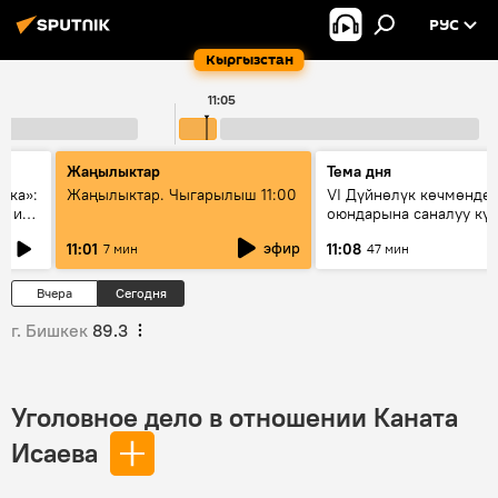
РУС
Кыргызстан
11:05
Жаңылыктар
Тема дня
ска»:
Жаңылыктар. Чыгарылыш 11:00
VI Дүйнөлүк көчмөндө
х и
оюндарына саналуу кү
калды: даярдык иштер
эфир
11:01
11:08
7 мин
47 мин
этапка жетти?
Вчера
Сегодня
г. Бишкек
89.3
Уголовное дело в отношении Каната
Исаева