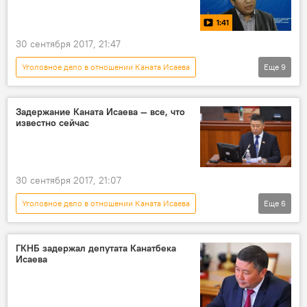
1:41
30 сентября 2017, 21:47
Уголовное дело в отношении Каната Исаева
Еще
9
Политика
Новости
видео
Кыргызстан
Мультимедиа
ГКНБ
Задержание Каната Исаева — все, что
известно сейчас
уголовное дело
задержание
Канат Исаев
30 сентября 2017, 21:07
Уголовное дело в отношении Каната Исаева
Еще
6
Общество
Политика
Новости
Кыргызстан
ГКНБ
Канат Исаев
ГКНБ задержал депутата Канатбека
Исаева