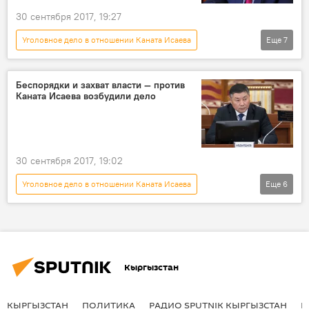
30 сентября 2017, 19:27
Уголовное дело в отношении Каната Исаева
Еще
7
Политика
Aлерт
Новости
Кыргызстан
АКС ГКНБ
Беспорядки и захват власти — против
Каната Исаева возбудили дело
задержанный
Канат Исаев
30 сентября 2017, 19:02
Уголовное дело в отношении Каната Исаева
Еще
6
Политика
Новости
Кыргызстан
Омурбек Бабанов
уголовное дело
Канат Исаев
Кыргызстан
КЫРГЫЗСТАН
ПОЛИТИКА
РАДИО SPUTNIK КЫРГЫЗСТАН
Р