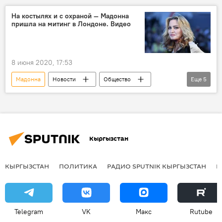
лицо
форма
На костылях и с охраной — Мадонна
пришла на митинг в Лондоне. Видео
8 июня 2020, 17:53
Мадонна
Новости
Общество
Еще
5
В мире
Лондон
протест
поддержка
Беспорядки в США и других странах после смерти афроамериканца
Кыргызстан
КЫРГЫЗСТАН
ПОЛИТИКА
РАДИО SPUTNIK КЫРГЫЗСТАН
Р
Telegram
VK
Макс
Rutube