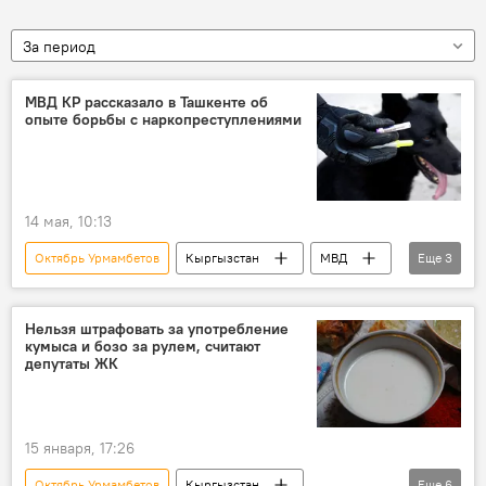
За период
МВД КР рассказало в Ташкенте об
опыте борьбы с наркопреступлениями
14 мая, 10:13
Октябрь Урмамбетов
Кыргызстан
МВД
Еще
3
СНГ
наркоторговля
борьба
Нельзя штрафовать за употребление
кумыса и бозо за рулем, считают
депутаты ЖК
15 января, 17:26
Октябрь Урмамбетов
Кыргызстан
Еще
6