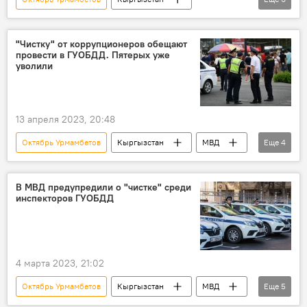
водитель
штраф
бозо
кумыс
Жогорку Кенеш
депутаты
"Чистку" от коррупционеров обещают
провести в ГУОБДД. Пятерых уже
уволили
13 апреля 2023, 20:48
Октябрь Урмамбетов
Кыргызстан
МВД
Еще
4
Главное управление по обеспечению безопасности дорожного движения (ГУОБДД)
коррупция
чистка
увольнение
В МВД предупредили о "чистке" среди
инспекторов ГУОБДД
4 марта 2023, 21:02
Октябрь Урмамбетов
Кыргызстан
МВД
Еще
5
нарушение
ПДД