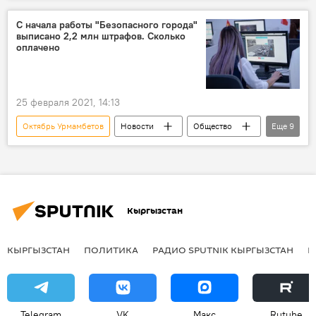
Главное управление по обеспечению безопасности дорожного движения (ГУОБДД)
С начала работы "Безопасного города"
выписано 2,2 млн штрафов. Сколько
инспектор
наказание
оплачено
25 февраля 2021, 14:13
Октябрь Урмамбетов
Новости
Общество
Еще
9
Кыргызстан
Безопасный город
штраф
деньги
октябрь
Главное управление по обеспечению безопасности дорожного движения (ГУОБДД)
Кыргызстан
нарушители
Азамат Исраилов
Проект ГЧП "Безопасный город"
КЫРГЫЗСТАН
ПОЛИТИКА
РАДИО SPUTNIK КЫРГЫЗСТАН
Р
Telegram
VK
Макс
Rutube