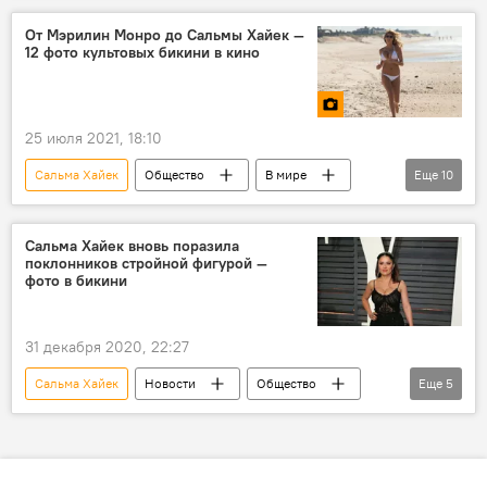
Мультимедиа
США
Мексика
От Мэрилин Монро до Сальмы Хайек —
12 фото культовых бикини в кино
актриса
Фотолента
день рождения
25 июля 2021, 18:10
Сальма Хайек
Общество
В мире
Еще
10
Культура
фото
Мультимедиа
Новости
Голливуд
актриса
Сальма Хайек вновь поразила
поклонников стройной фигурой —
бикини
фильм
Мэрилин Монро
фото в бикини
Фотолента
31 декабря 2020, 22:27
Сальма Хайек
Новости
Общество
Еще
5
В мире
фигура
восторг
соцсети
бикини