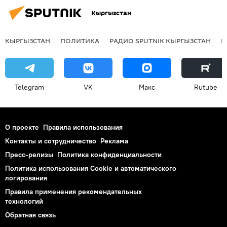
Кыргызстан
КЫРГЫЗСТАН
ПОЛИТИКА
РАДИО SPUTNIK КЫРГЫЗСТАН
Р
Telegram
VK
Макс
Rutube
О проекте
Правила использования
Контакты и сотрудничество
Реклама
Пресс-релизы
Политика конфиденциальности
Политика использования Cookie и автоматического
логирования
Правила применения рекомендательных
технологий
Обратная связь