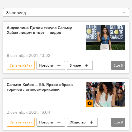
За период
Анджелина Джоли ткнула Сальму
Хайек лицом в торт — видео
8 сентября 2021, 10:02
Сальма Хайек
Новости
В мире
Еще
5
США
Анджелина Джоли
торты
лицо
день рождения
Сальме Хайек — 55. Яркие образы
горячей латиноамериканки
2 сентября 2021, 16:04
Сальма Хайек
Новости
Общество
Еще
9
В мире
Культура
фото