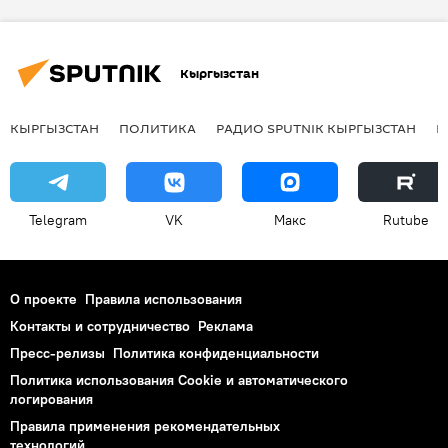
В мире
Конфликт на границе с Таджикистаном
Кыргызстан
Баткенская область
Омурбек Суваналиев
договоренность
ситуация
граница
КЫРГЫЗСТАН
ПОЛИТИКА
РАДИО SPUTNIK КЫРГЫЗСТАН
Р
Telegram
VK
Макс
Rutube
О проекте
Правила использования
Контакты и сотрудничество
Реклама
Пресс-релизы
Политика конфиденциальности
Политика использования Cookie и автоматического
логирования
Правила применения рекомендательных
технологий