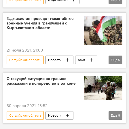
Политика
Таджикистан
Баткенская область
встреча
Таджикистан проведет масштабные
военные учения в граничащей с
Кыргызстаном области
21 июля 2021, 21:03
Согдийская область
Новости
Азия
Еще
5
В мире
Политика
Таджикистан
учения
граница
О текущей ситуации на границе
рассказали в полпредстве в Баткене
30 апреля 2021, 16:52
Согдийская область
Новости
Еще
9
Кыргызстан
Происшествия
Азия