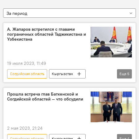
За период
А. Жапаров встретился с главами
пограничных областей Таджикистана и
Узбекистана
19 июля 2023, 11:49
Согдийская область
Кыргызстан
Еще
5
Политика
Узбекистан
Таджикистан
Баткенская область
Акылбек Жапаров
Прошла встреча глав Баткенской и
Согдийской областей — что обсудили
2 мая 2023, 21:24
Согдийская область
Кыргызстан
Еще
4