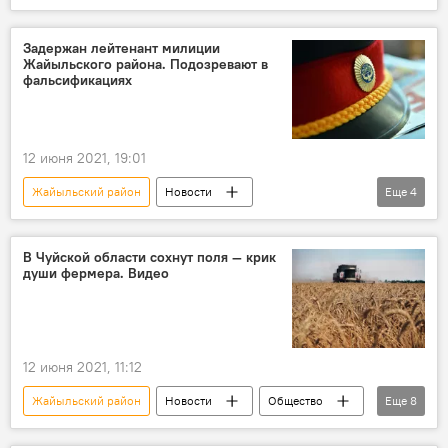
Кыргызстан
Политика
Выборы депутатов ЖК КР в 2021 году
Задержан лейтенант милиции
Жайыльского района. Подозревают в
Выборы в Киргизии — 2021
фальсификациях
Выборы в Кыргызстане — 2021
Списки кандидатов в депутаты Жогорку Кенеша — 2021
12 июня 2021, 19:01
Выборы в парламент Кыргызстана — 2021
Жайыльский район
Новости
Еще
4
Выборы в Жогорку Кенеш 2021
Кыргызстан
Происшествия
ГКНБ
Выборы депутатов Жогорку Кенеша по новым правилам
задержание
милиционер
округ
выборы
депутат
В Чуйской области сохнут поля — крик
души фермера. Видео
Жогорку Кенеш
список
12 июня 2021, 11:12
Жайыльский район
Новости
Общество
Еще
8
Кыргызстан
Пресс-центр