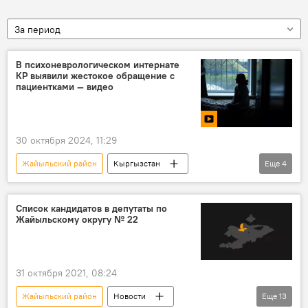
За период
В психоневрологическом интернате
КР выявили жестокое обращение с
пациентками — видео
30 октября 2024, 11:29
Жайыльский район
Кыргызстан
Еще
4
интернат
пациенты
жестокость
Национальный центр по предупреждению пыток
Список кандидатов в депутаты по
Жайыльскому округу № 22
видео
31 октября 2021, 08:24
Жайыльский район
Новости
Еще
13