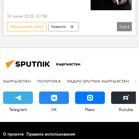
10 июня 2016, 07:58
Жайыльский район
Новости
Еще
4
Кыргызстан
Общество
село Сосновка
МВД
оружие
Кыргызстан
КЫРГЫЗСТАН
ПОЛИТИКА
РАДИО SPUTNIK КЫРГЫЗСТАН
Р
Telegram
VK
Макс
Rutube
О проекте
Правила использования