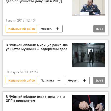
дело об убийстве девушки в РОВД
Главное управление по обеспечению безопасности дорожного движения (ГУОБДД)
МЧС
ДТП
пострадавшие
больница
медики
1 июня 2018, 12:40
ДТП в Кыргызстане с начала 2018 года
Жайыльский район
Новости
Еще
5
Кыргызстан
Происшествия
МВД
убийство
девушка
В Чуйской области милиция раскрыла
убийство мужчины — задержаны двое
Убийство Бурулай в здании Жайыльского РОВД
31 марта 2018, 12:24
Жайыльский район
Политика
Новости
Еще
6
Кыргызстан
Чуйская область
ГУВД Бишкека
убийство
драка
В Чуйской области задержали члена
ОПГ с пистолетом
мужчина