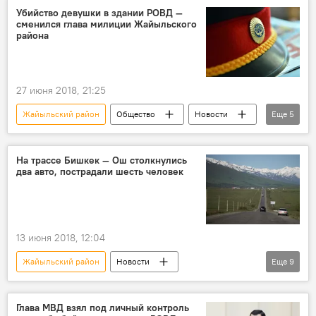
Пресс-видео
вода
нехватка
Убийство девушки в здании РОВД —
сменился глава милиции Жайыльского
Поля
фермер
видео
района
27 июня 2018, 21:25
Жайыльский район
Общество
Новости
Еще
5
Кыргызстан
РОВД
назначение
убийство
На трассе Бишкек — Ош столкнулись
два авто, пострадали шесть человек
Убийство Бурулай в здании Жайыльского РОВД
13 июня 2018, 12:04
Жайыльский район
Новости
Еще
9
Кыргызстан
Происшествия
автодорога Бишкек – Ош
Глава МВД взял под личный контроль