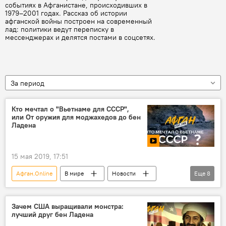
событиях в Афганистане, происходивших в
1979–2001 годах. Рассказ об истории
афганской войны построен на современный
лад: политики ведут переписку в
мессенджерах и делятся постами в соцсетях.
За период
Кто мечтал о "Вьетнаме для СССР",
или От оружия для моджахедов до бен
Ладена
15 мая 2019, 17:51
Афган.Online
В мире
Новости
Еще
8
Общество
Афган онлайн
Афганистан: 30 лет в ожидании мира
видео
Зачем США выращивали монстра:
лучший друг бен Ладена
Мультимедиа
Афганистан
СССР