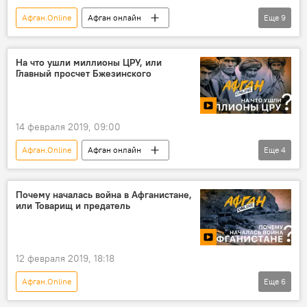
Афган.Online
Афган онлайн
Еще
9
Афганистан: 30 лет в ожидании мира
В мире
видео
Мультимедиа
На что ушли миллионы ЦРУ, или
Главный просчет Бжезинского
Политика
Новости
Афганистан
Война в Афганистане
Вывод советских войск из Афганистана
14 февраля 2019, 09:00
Афган.Online
Афган онлайн
Еще
4
Афганистан: 30 лет в ожидании мира
В мире
Новости
Политика
Почему началась война в Афганистане,
или Товарищ и предатель
12 февраля 2019, 18:18
Афган.Online
Еще
6
Афганистан: 30 лет в ожидании мира