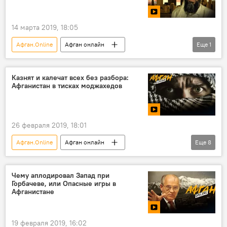
война
14 марта 2019, 18:05
Афган.Online
Афган онлайн
Еще
1
Афганистан: 30 лет в ожидании мира
Казнят и калечат всех без разбора:
Афганистан в тисках моджахедов
26 февраля 2019, 18:01
Афган.Online
Афган онлайн
Еще
8
Афганистан: 30 лет в ожидании мира
Афганистан
СССР
США
Чему аплодировал Запад при
Горбачеве, или Опасные игры в
война
Новости
В мире
Афганистане
Общество
19 февраля 2019, 16:02