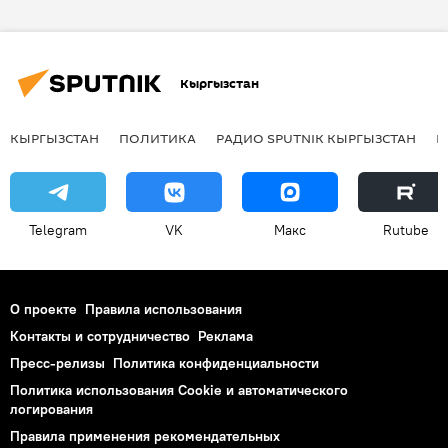
Афган онлайн
Общество
В мире
Афганистан
Война в Афганистане
Кыргызстан
Сериал
КЫРГЫЗСТАН
ПОЛИТИКА
РАДИО SPUTNIK КЫРГЫЗСТАН
Р
Telegram
VK
Макс
Rutube
О проекте
Правила использования
Контакты и сотрудничество
Реклама
Пресс-релизы
Политика конфиденциальности
Политика использования Cookie и автоматического
логирования
Правила применения рекомендательных