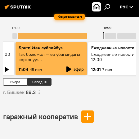
РУС
Кыргызстан
11:00
11:59
Sputnikteн сүйлөйбүз
Ежедневные новости
11:00
Так божомол — өз убагындагы
Ежедневные новости. 
коргонуу:
12:00
гидрометеорологиялык кызмат
эфир
11:04
12:01
45 мин
7 мин
кантип өркүндөтүлүүдө
Вчера
Сегодня
г. Бишкек
89.3
гаражный кооператив