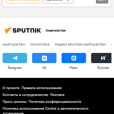
Бишкек
Нурдан Орунтаев
вице-мэр
гараж
видео
фото
Кыргызстан
КЫРГЫЗСТАН
ПОЛИТИКА
РАДИО SPUTNIK КЫРГЫЗСТАН
Р
Telegram
VK
Макс
Rutube
О проекте
Правила использования
Контакты и сотрудничество
Реклама
Пресс-релизы
Политика конфиденциальности
Политика использования Cookie и автоматического
логирования