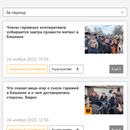
За период
Члены гаражных кооперативов
собираются завтра провести митинг в
Бишкеке
24 ноября 2022, 15:59
гаражный кооператив
Кыргызстан
Еще
5
Бишкек
митинг
мэрия
кооператив
гараж
Что сказал вице-мэр о сносе гаражей
в Бишкеке и о чем договорились
стороны. Видео
24 ноября 2022, 12:53
гаражный кооператив
Кыргызстан
Еще
6