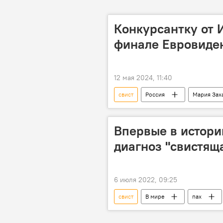
Конкурсантку от 
финале Евровиде
12 мая 2024, 11:40
свист
Россия
Мария Зах
видео
В мире
учас
Впервые в истор
диагноз "свистящ
6 июля 2022, 09:25
свист
В мире
пах