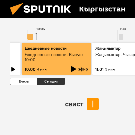
Кыргызстан
10:05
11:00
Ежедневные новости
Жаңылыктар
лыш
Ежедневные новости. Выпуск
Жаңылыктар. Чыгар
10:00
эфир
10:00
11:01
4 мин
3 мин
Вчера
Сегодня
свист