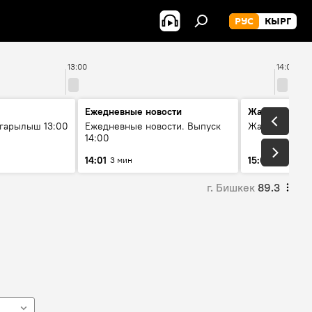
РУС
КЫРГ
13:00
14:00
Ежедневные новости
Жаңылыктар
гарылыш 13:00
Ежедневные новости. Выпуск
Жаңылыктар.
14:00
14:01
15:01
3 мин
3 мин
г. Бишкек
89.3