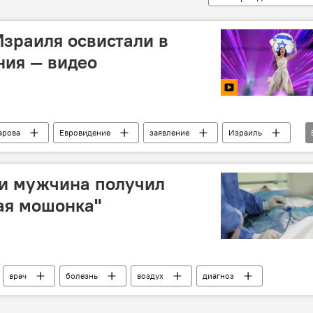
Израиля освистали в
ния — видео
арова
Евровидение
заявление
Израиль
тница
Эден Голан
ии мужчина получил
ая мошонка"
врач
болезнь
воздух
диагноз