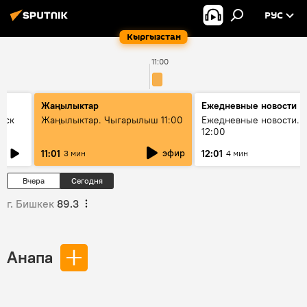
РУС
Кыргызстан
11:00
Жаңылыктар
Ежедневные новости
уск
Жаңылыктар. Чыгарылыш 11:00
Ежедневные новости. 
12:00
эфир
11:01
12:01
3 мин
4 мин
Вчера
Сегодня
г. Бишкек
89.3
Анапа