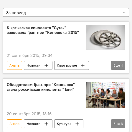
За период
Кыргызская кинолента "Сутак"
завоевала Гран-при "Киношока-2015"
21 сентября 2015, 09:34
Анапа
Новости
Кыргызстан
Еще
4
Культура
Эрнест Абдыжапаров
фильм
Обладателем Гран-при "Киношока"
стала российская кинолента "Таня"
Отечественный фильм "Сутак" на международных кинофестивалях
20 сентября 2015, 18:16
Анапа
Новости
Культура
Еще
3