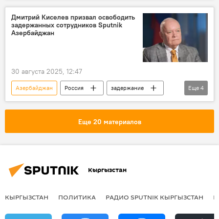
визит
саммит
Дмитрий Киселев призвал освободить
задержанных сотрудников Sputnik
Организация тюркских государств
Азербайджан
30 августа 2025, 12:47
Азербайджан
Россия
задержание
Еще
4
журналисты
МИА "Россия сегодня"
Дмитрий Киселев
Sputnik
Еще 20 материалов
Кыргызстан
КЫРГЫЗСТАН
ПОЛИТИКА
РАДИО SPUTNIK КЫРГЫЗСТАН
Р