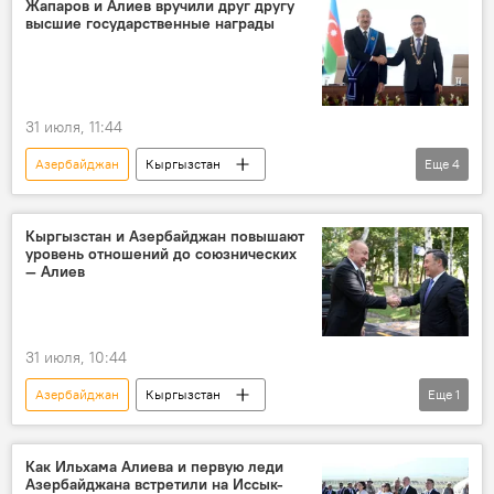
Жапаров и Алиев вручили друг другу
высшие государственные награды
31 июля, 11:44
Азербайджан
Кыргызстан
Еще
4
Садыр Жапаров
Ильхам Алиев
награждение
орден
Кыргызстан и Азербайджан повышают
уровень отношений до союзнических
— Алиев
31 июля, 10:44
Азербайджан
Кыргызстан
Еще
1
Ильхам Алиев
отношения
Как Ильхама Алиева и первую леди
Азербайджана встретили на Иссык-