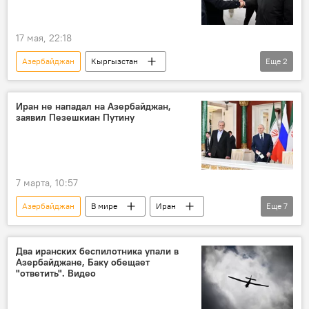
17 мая, 22:18
Азербайджан
Кыргызстан
Еще
2
Садыр Жапаров
рабочий визит
Иран не нападал на Азербайджан,
заявил Пезешкиан Путину
7 марта, 10:57
Азербайджан
В мире
Иран
Еще
7
Масуд Пезешкиан
Владимир Путин
разговор
атака
опровержение
Два иранских беспилотника упали в
Азербайджане, Баку обещает
Израиль
США
"ответить". Видео