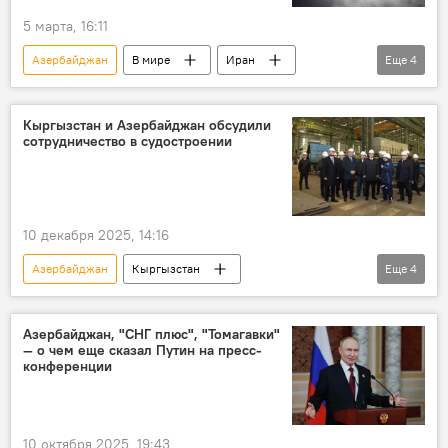
5 марта, 16:11
Азербайджан
В мире
Иран
Еще
4
БПЛА
беспилотники
дроны
видео
Кыргызстан и Азербайджан обсудили
сотрудничество в судостроении
10 декабря 2025, 14:16
Азербайджан
Кыргызстан
Еще
4
сотрудничество
перспективы
судостроение
эксплуатация
Азербайджан, "СНГ плюс", "Томагавки"
— о чем еще сказал Путин на пресс-
конференции
10 октября 2025, 19:43