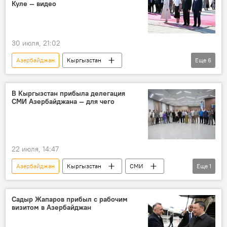
Куле — видео
30 июля, 21:02
Азербайджан
Кыргызстан
Еще
6
Садыр Жапаров
Ильхам Алиев
Мехрибан Алиева
Айгуль Жапарова
В Кыргызстан прибыла делегация
СМИ Азербайджана — для чего
встреча
государственный визит
22 июля, 14:47
Азербайджан
Кыргызстан
СМИ
Еще
1
визит
Садыр Жапаров прибыл с рабочим
визитом в Азербайджан