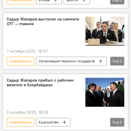
Баку
МИА "Россия сегодня"
Дмитрий Киселев
Садыр Жапаров выступил на саммите
ОТГ — главное
7 октября 2025, 18:07
Азербайджан
Организация тюркских государств
Еще
3
саммит
Садыр Жапаров
выступление
Садыр Жапаров прибыл с рабочим
визитом в Азербайджан
6 октября 2025, 19:09
Азербайджан
Кыргызстан
Еще
5
Садыр Жапаров
Ильхам Алиев