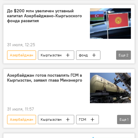
Садыр Жапаров
До $200 млн увеличен уставный
капитал Азербайджано-Кыргызского
фонда развития
31 июля, 12:25
Азербайджан
Кыргызстан
фонд
Еще
2
уставный капитал
проекты
Азербайджан готов поставлять ГСМ в
Кыргызстан, заявил глава Минэнерго
31 июля, 11:57
Азербайджан
Кыргызстан
ГСМ
Еще
1
поставки