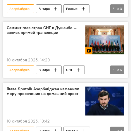
Азербайджан
В мире
Россия
Еще
3
Владимир Путин
Украина
ракета "Томагавк"
Саммит глав стран СНГ в Душанбе —
запись прямой трансляции
10 октября 2025, 14:20
Азербайджан
В мире
СНГ
Еще
6
Кыргызстан
Таджикистан
Узбекистан
Россия
Казахстан
Главе Sputnik Азербайджан изменили
меру пресечения на домашний арест
саммит
10 октября 2025, 13:42
Азербайджан
В мире
Sputnik
Еще
3