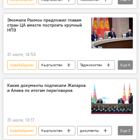
первая леди
Айгуль Жапарова
Зироатхон Мирзиёева
Мехрибан Алиева
Эмомали Рахмон предложил главам
стран ЦА вместе построить крупный
Алтын балалык
дети
НПЗ
31 июля, 14:53
Азербайджан
Кыргызстан
Таджикистан
Еще
6
Казахстан
Узбекистан
Туркменистан
Эмомали Рахмон
Какие документы подписали Жапаров
и Алиев по итогам переговоров
НПЗ
ГСМ
31 июля, 13:17
Азербайджан
Кыргызстан
документы
Еще
3
подписание
Ильхам Алиев