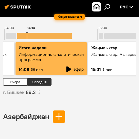
РУС
Кыргызстан
14:00
14:14
15:00
Итоги недели
Жаңылыктар
уск
Информационно-аналитическая
Жаңылыктар. Чыгарыл
программа
эфир
14:08
15:01
36 мин
3 мин
Вчера
Сегодня
г. Бишкек
89.3
Азербайджан