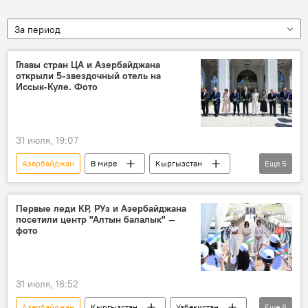
За период
Главы стран ЦА и Азербайджана
открыли 5-звездочный отель на
Иссык-Куле. Фото
31 июля, 19:07
Азербайджан
В мире
Кыргызстан
Еще
5
Казахстан
Узбекистан
Таджикистан
Туркменистан
Первые леди КР, РУз и Азербайджана
посетили центр "Алтын балалык" —
Садыр Жапаров
фото
31 июля, 16:52
Азербайджан
Кыргызстан
Узбекистан
Еще
6