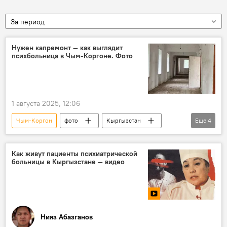
За период
Нужен капремонт — как выглядит
психбольница в Чым-Коргоне. Фото
1 августа 2025, 12:06
Чым-Коргон
фото
Кыргызстан
Еще
4
психиатрическая больница
ремонт
Министерство здравоохранения КР
Как живут пациенты психиатрической
больницы в Кыргызстане — видео
Эркин Чечейбаев
Нияз Абазганов