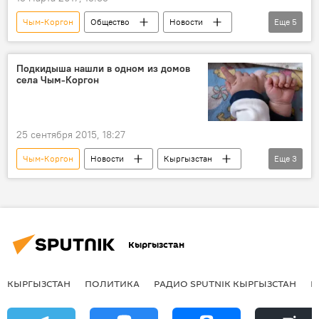
Чым-Коргон
Общество
Новости
Еще
5
Кыргызстан
здоровье
медицина
пациент
психиатрическая больница
Подкидыша нашли в одном из домов
села Чым-Коргон
25 сентября 2015, 18:27
Чым-Коргон
Новости
Кыргызстан
Еще
3
Общество
Чуйское УВД
новорожденный
Кыргызстан
КЫРГЫЗСТАН
ПОЛИТИКА
РАДИО SPUTNIK КЫРГЫЗСТАН
Р