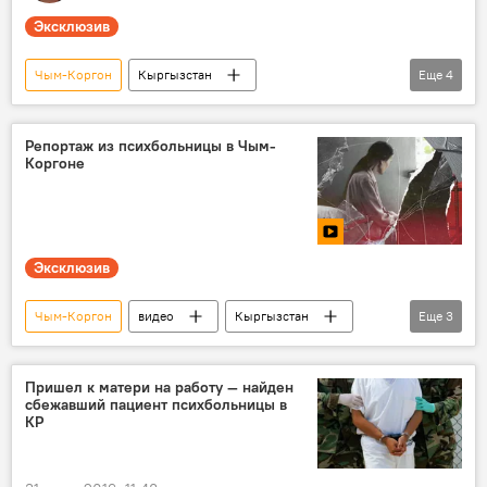
Эксклюзив
Чым-Коргон
Кыргызстан
Еще
4
психиатрическая больница
врачи
пациенты
видео
Репортаж из психбольницы в Чым-
Коргоне
Эксклюзив
Чым-Коргон
видео
Кыргызстан
Еще
3
убийство
репортаж
психиатрическая больница
Пришел к матери на работу — найден
сбежавший пациент психбольницы в
КР