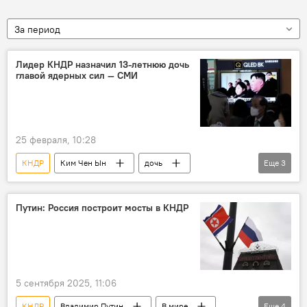
За период
Лидер КНДР назначил 13-летнюю дочь
главой ядерных сил — СМИ
25 февраля, 10:28
КНДР
Ким Чен Ын
дочь
Еще
3
ядерное оружие
Южная Корея
В мире
Путин: Россия построит мосты в КНДР
5 сентября 2025, 11:06
КНДР
Владимир Путин
В мире
Еще
4