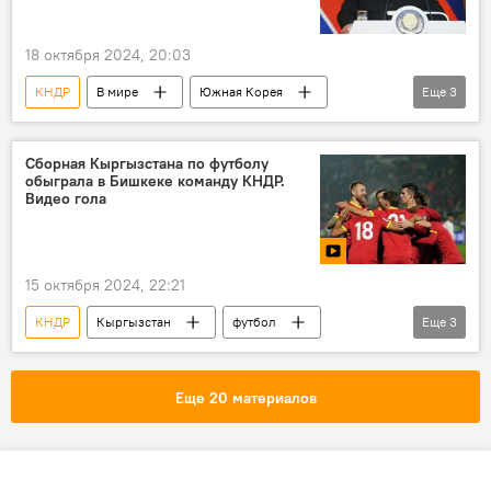
18 октября 2024, 20:03
КНДР
В мире
Южная Корея
Еще
3
Ким Чен Ын
государство
враг
Сборная Кыргызстана по футболу
обыграла в Бишкеке команду КНДР.
Видео гола
15 октября 2024, 22:21
КНДР
Кыргызстан
футбол
Еще
3
отбор
чемпионат мира
матч
Еще 20 материалов