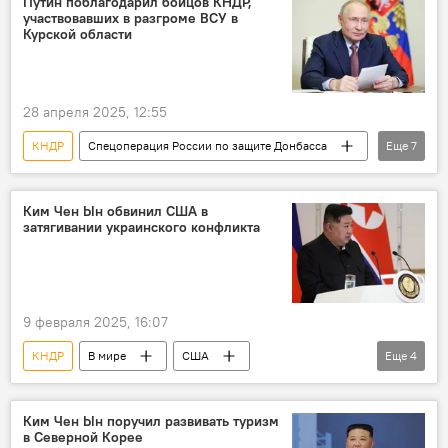
Путин поблагодарил бойцов КНДР,
участвовавших в разгроме ВСУ в
Колумнисты
Курской области
28 апреля 2025, 12:55
КНДР
Спецоперация России по защите Донбасса
Еще
7
Россия
Украина
Курская область
ВСУ
Владимир Путин
Кремль
Ким Чен Ын обвинил США в
затягивании украинского конфликта
благодарность
9 февраля 2025, 16:07
КНДР
В мире
США
Еще
4
Ким Чен Ын
Россия
Украина
СВО
конфликт
Ким Чен Ын поручил развивать туризм
в Северной Корее