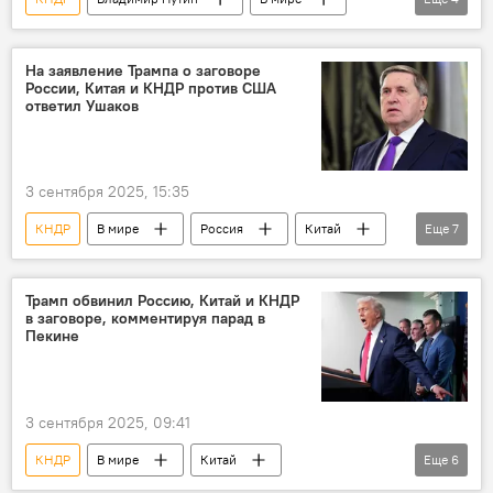
Политика
строительство
мост
Россия
На заявление Трампа о заговоре
России, Китая и КНДР против США
ответил Ушаков
3 сентября 2025, 15:35
КНДР
В мире
Россия
Китай
Еще
7
США
заговор
парад
Юрий Ушаков
Владимир Путин
Трамп обвинил Россию, Китай и КНДР
в заговоре, комментируя парад в
Си Цзиньпин
Ким Чен Ын
Пекине
3 сентября 2025, 09:41
КНДР
В мире
Китай
Еще
6
военный парад
Россия
США