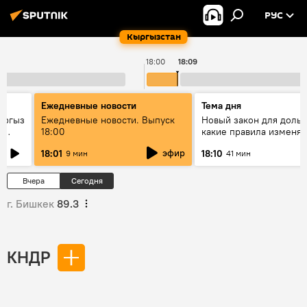
РУС
Кыргызстан
18:00
18:09
Ежедневные новости
Тема дня
ыргыз
Ежедневные новости. Выпуск
Новый закон для доль
н
18:00
какие правила изменят
квартир
эфир
18:01
18:10
9 мин
41 мин
Вчера
Сегодня
г. Бишкек
89.3
КНДР