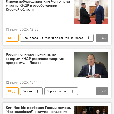
Лавров поблагодарил Ким Чен Ына за
участие КНДР в освобождении
Спецоперация России по защите Донбасса
Курской области
13 июля 2025, 12:36
КНДР
Спецоперация России по защите Донбасса
Еще
5
Сергей Лавров
Ким Чен Ын
Курская область
освобождение
Россия понимает причины, по
которым КНДР развивает ядерную
благодарность
программу, — Лавров
12 июля 2025, 13:14
КНДР
Россия
Сергей Лавров
Еще
3
переговоры
В мире
МИД
Ким Чен Ын пообещал России помощь
"без колебаний" в случае нападения