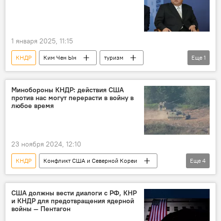
1 января 2025, 11:15
КНДР
Ким Чен Ын
туризм
Еще
1
В мире
Минобороны КНДР: действия США
против нас могут перерасти в войну в
любое время
23 ноября 2024, 12:10
КНДР
Конфликт США и Северной Кореи
Еще
4
Политика
В мире
провокация
США
США должны вести диалоги с РФ, КНР
и КНДР для предотвращения ядерной
войны — Пентагон