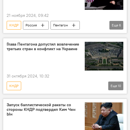
21 ноября 2024, 09:42
КНДР
Россия
Пентагон
Еще
6
ядерное сдерживание
война
предостережение
Китай
В мире
Глава Пентагона допустил вовлечение
третьих стран в конфликт на Украине
США
31 октября 2024, 10:32
КНДР
Еще
10
Спецоперация России по защите Донбасса
В мире
Пентагон
США
Запуск баллистической ракеты со
стороны КНДР подтвердил Ким Чен
Россия
Украина
конфликт
Ын
СВО
Василий Небензя
ООН
НАТО