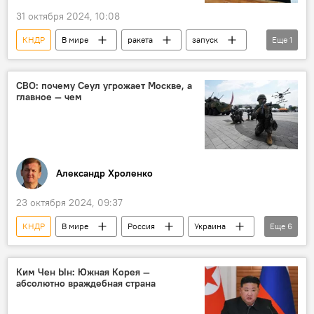
31 октября 2024, 10:08
КНДР
В мире
ракета
запуск
Еще
1
безопасность
СВО: почему Сеул угрожает Москве, а
главное — чем
Александр Хроленко
23 октября 2024, 09:37
КНДР
В мире
Россия
Украина
Еще
6
Запад
военные
Южная Корея
Спецоперация России по защите Донбасса
Ким Чен Ын: Южная Корея —
абсолютно враждебная страна
колумнистика
Колумнисты