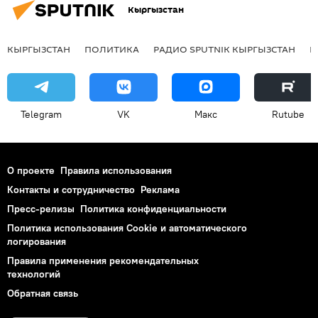
Кыргызстан
КЫРГЫЗСТАН
ПОЛИТИКА
РАДИО SPUTNIK КЫРГЫЗСТАН
Р
Telegram
VK
Макс
Rutube
О проекте
Правила использования
Контакты и сотрудничество
Реклама
Пресс-релизы
Политика конфиденциальности
Политика использования Cookie и автоматического
логирования
Правила применения рекомендательных
технологий
Обратная связь