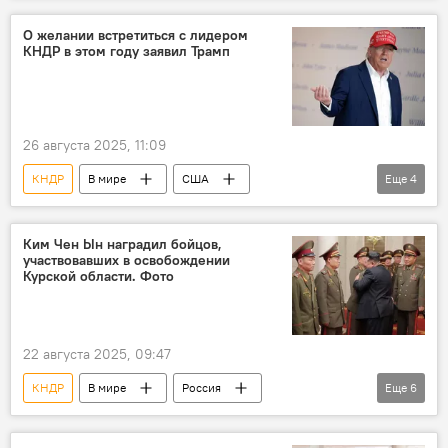
Дональд Трамп
заговор
О желании встретиться с лидером
КНДР в этом году заявил Трамп
обвинение
26 августа 2025, 11:09
КНДР
В мире
США
Еще
4
Дональд Трамп
саммит
встреча
Южная Корея
Ким Чен Ын наградил бойцов,
участвовавших в освобождении
Курской области. Фото
22 августа 2025, 09:47
КНДР
В мире
Россия
Еще
6
Курская область
Ким Чен Ын
бойцы
награда
фото