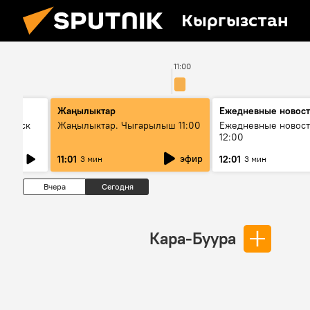
Кыргызстан
11:00
Жаңылыктар
Ежедневные новос
Выпуск
Жаңылыктар. Чыгарылыш 11:00
Ежедневные новост
12:00
эфир
11:01
12:01
3 мин
3 мин
Вчера
Сегодня
Кара-Буура