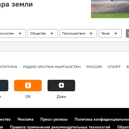
ара земли
ргызстан
Общество
Происшествия
Талас
ОЛИТИКА
РАДИО SPUTNIK КЫРГЫЗСТАН
РОССИЯ
СПОРТ
e
OK
Дзен
чество
Реклама
Пресс-релизы
Политика конфиденциально
ия
Правила применения рекомендательных технологий
Обрат