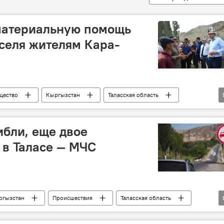
материальную помощь
селя жителям Кара-
щество
Кыргызстан
Таласская область
визит
ибли, еще двое
 в Таласе — МЧС
ргызстан
Происшествия
Таласская область
е
больница
ребенок