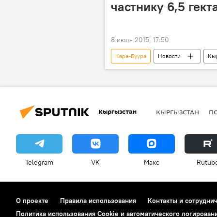
частнику 6,5 гект
8 июля 2015, 17:50
Кара-Буура
Новости
Кы
земля
подарок
Кыргызстан
КЫРГЫЗСТАН
П
Telegram
VK
Макс
Rutub
О проекте
Правила использования
Контакты и сотрудни
Политика использования Cookie и автоматического логирован