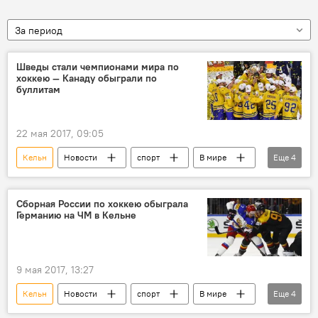
За период
Шведы стали чемпионами мира по
хоккею — Канаду обыграли по
буллитам
22 мая 2017, 09:05
Кельн
Новости
спорт
В мире
Еще
4
Пресс-дайджест
Швеция
хоккей
финал
Сборная России по хоккею обыграла
Германию на ЧМ в Кельне
9 мая 2017, 13:27
Кельн
Новости
спорт
В мире
Еще
4
Россия
Германия
хоккей