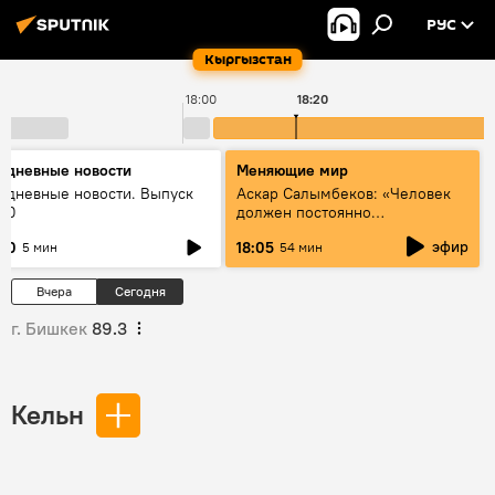
РУС
Кыргызстан
18:00
18:20
едневные новости
Меняющие мир
едневные новости. Выпуск
Аскар Салымбеков: «Человек
:00
должен постоянно
совершенствоваться»
эфир
:00
18:05
5 мин
54 мин
Вчера
Сегодня
г. Бишкек
89.3
Кельн