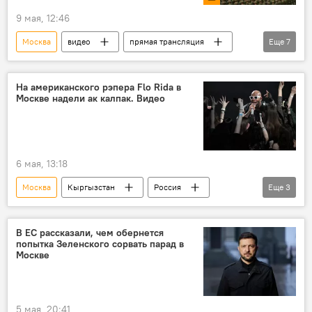
9 мая, 12:46
Москва
видео
прямая трансляция
Еще
7
прямой эфир
Россия
Парад Победы
Красная площадь
На американского рэпера Flo Rida в
Москве надели ак калпак. Видео
9 Мая
День Победы
Великая Отечественная война
6 мая, 13:18
Москва
Кыргызстан
Россия
Еще
3
ак калпак
концерт
рэпер
В ЕС рассказали, чем обернется
попытка Зеленского сорвать парад в
Москве
5 мая, 20:41