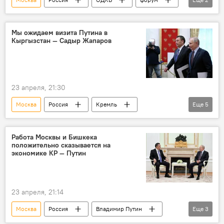
ООН
кризис
Мы ожидаем визита Путина в
Кыргызстан — Садыр Жапаров
23 апреля, 21:30
Москва
Россия
Кремль
Еще
5
Владимир Путин
Садыр Жапаров
ШОС
визит
Кыргызстан
Работа Москвы и Бишкека
положительно сказывается на
экономике КР — Путин
23 апреля, 21:14
Москва
Россия
Владимир Путин
Еще
3
Садыр Жапаров
Кыргызстан