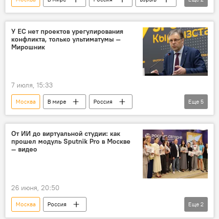
взрывное устройство
гибель
У ЕС нет проектов урегулирования
конфликта, только ультиматумы —
Мирошник
7 июля, 15:33
Москва
В мире
Россия
Еще
5
Украина
Европа
Родион Мирошник
Сергей Лавров
От ИИ до виртуальной студии: как
прошел модуль Sputnik Pro в Москве
Владимир Зеленский
Евросоюз
— видео
26 июня, 20:50
Москва
Россия
Еще
2
Образовательный проект SputnikPro
видео