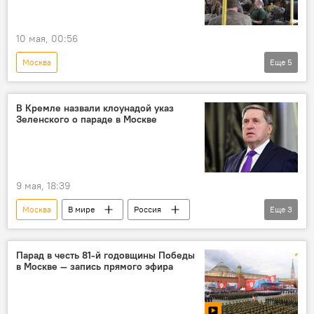
10 мая, 00:56
Москва
Еще
5
Спецоперация России по защите Донбасса
Россия
Владимир Путин
Кремль
В Кремле назвали клоунадой указ
Зеленского о параде в Москве
Украина
военнопленные
9 мая, 18:39
Москва
В мире
Россия
Еще
3
Украина
парад
Владимир Зеленский
Юрий Ушаков
Парад в честь 81-й годовщины Победы
в Москве — запись прямого эфира