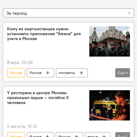
За период
Кому из кыргызстанцев нужно
установить приложение "Амина" для
учета в Москве
Вчера, 20:28
Москва
Россия
мигранты
Еще
4
трудовой мигрант
миграция
учет
Приложение "Амина"
У ресторана в центре Москвы
произошел взрыв — погибли 3
человека
2 августа, 10:12
Москва
В мире
Россия
взрыв
Еще
2