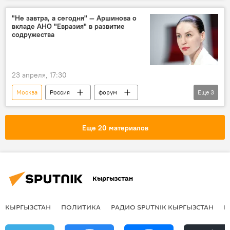
экономика
"Не завтра, а сегодня" — Аршинова о
вкладе АНО "Евразия" в развитие
содружества
23 апреля, 17:30
Москва
Россия
форум
Еще
3
традиционные ценности
АНО "Евразия"
Алена Аршинова
Еще 20 материалов
Кыргызстан
КЫРГЫЗСТАН
ПОЛИТИКА
РАДИО SPUTNIK КЫРГЫЗСТАН
Р