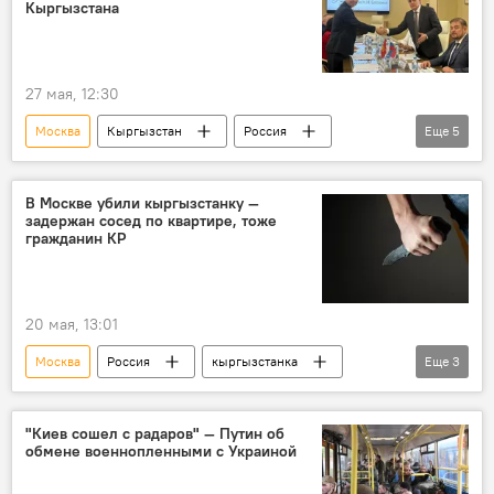
Кыргызстана
27 мая, 12:30
Москва
Кыргызстан
Россия
Еще
5
онкология
онколог
Дамир Осмонов
медицина
В Москве убили кыргызстанку —
задержан сосед по квартире, тоже
сотрудничество
гражданин КР
20 мая, 13:01
Москва
Россия
кыргызстанка
Еще
3
убийство
мигранты
задержание
"Киев сошел с радаров" — Путин об
обмене военнопленными с Украиной