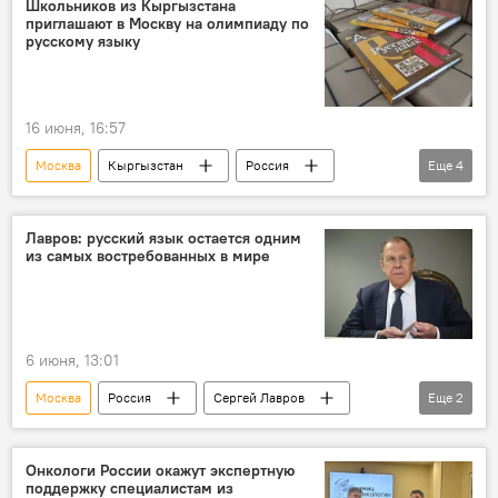
Школьников из Кыргызстана
приглашают в Москву на олимпиаду по
искусственный интеллект
русскому языку
16 июня, 16:57
Москва
Кыргызстан
Россия
Еще
4
Олимпиада
русский язык
школьники
образование
Лавров: русский язык остается одним
из самых востребованных в мире
6 июня, 13:01
Москва
Россия
Сергей Лавров
Еще
2
Международный день русского языка
поздравление
Онкологи России окажут экспертную
поддержку специалистам из