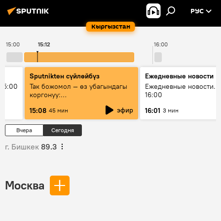
РУС
Кыргызстан
15:00
15:12
16:00
Sputnikteн сүйлөйбүз
Ежедневные новости
15:00
Так божомол — өз убагындагы
Ежедневные новости. 
коргонуу:
16:00
гидрометеорологиялык кызмат
эфир
15:08
16:01
45 мин
3 мин
кантип өркүндөтүлүүдө
Вчера
Сегодня
г. Бишкек
89.3
Москва