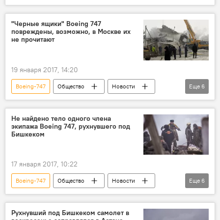
Кыргызстан
Дача СУ
Межгосударственный авиационный комитет
"Черные ящики" Boeing 747
повреждены, возможно, в Москве их
авиакатастрофа
крушение
не прочитают
расследование
Крушение Boeing 747 в Дача СУ
19 января 2017, 14:20
Boeing-747
Общество
Новости
Еще
6
В мире
Кыргызстан
Россия
Жамшитбек Калилов
комиссия
Не найдено тело одного члена
экипажа Boeing 747, рухнувшего под
Крушение Boeing 747 в Дача СУ
Бишкеком
17 января 2017, 10:22
Boeing-747
Общество
Новости
Еще
6
Кыргызстан
Происшествия
экипаж
тела
опознание
Рухнувший под Бишкеком самолет в