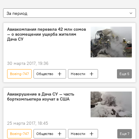
За период
Авиакомпания перевела 42 млн сомов
— о возмещении ущерба жителям
Дача СУ
30 марта 2017, 19:36
Boeing-747
Общество
Новости
Еще
5
Aлерт
Кыргызстан
Дача СУ
Крушение Boeing 747 в Дача СУ
Авиакрушение в Дача СУ — часть
борткомпьютера изучат в США
Мухаммедкалый Абылгазиев
25 марта 2017, 18:45
Boeing-747
Общество
Новости
Еще
7