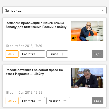
За период
Гаспарян: провокация с Ил-20 нужна
Западу для втягивания России в войну
19 сентября 2018, 17:29
Ил-20
Политика
В мире
Еще
6
Мнение
Радио Sputnik Кыргызстан
Россия
Сирия
Израиль
Россия оставляет за собой право на
ответ Израилю — Шойгу
ПВО
провокация
18 сентября 2018, 16:38
Ил-20
Политика
Новости
Еще
8
В мире
Происшествия
Сирия