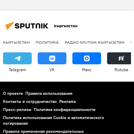
Израиль
Сергей Шойгу
Министерство обороны РФ
самолет
Кыргызстан
Россия
КЫРГЫЗСТАН
ПОЛИТИКА
РАДИО SPUTNIK КЫРГЫЗСТАН
Р
Telegram
VK
Макс
Rutube
О проекте
Правила использования
Контакты и сотрудничество
Реклама
Пресс-релизы
Политика конфиденциальности
Политика использования Cookie и автоматического
логирования
Правила применения рекомендательных