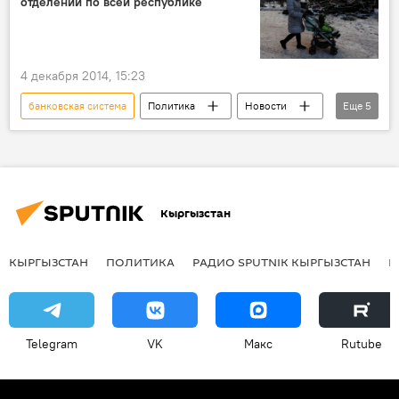
отделений по всей республике
4 декабря 2014, 15:23
банковская система
Политика
Новости
Еще
5
экономика
В мире
Донецк
Украина
Центробанк ДНР
Кыргызстан
КЫРГЫЗСТАН
ПОЛИТИКА
РАДИО SPUTNIK КЫРГЫЗСТАН
Р
Telegram
VK
Макс
Rutube