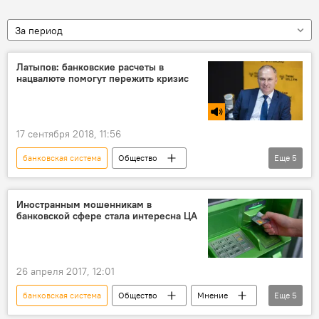
За период
Латыпов: банковские расчеты в
нацвалюте помогут пережить кризис
17 сентября 2018, 11:56
банковская система
Общество
Еще
5
Радио Sputnik Кыргызстан
экономика
рынок
финансы
кризис
Иностранным мошенникам в
банковской сфере стала интересна ЦА
26 апреля 2017, 12:01
банковская система
Общество
Мнение
Еще
5
Новости
Кыргызстан