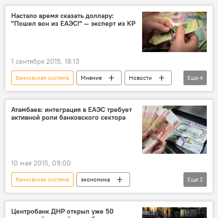
Дмитрий Коновалов
банк
Настало время сказать доллару:
"Пошел вон из ЕАЭС!" — эксперт из КР
сфера услуг
1 сентября 2015, 18:13
банковская система
Мнение
Новости
Еще
4
экономика
Андрей Красников
Владимир Путин
доллар
Атамбаев: интеграция в ЕАЭС требует
активной роли банковского сектора
10 мая 2015, 09:00
банковская система
экономика
Еще
2
Алмазбек Атамбаев
банк
Центробанк ДНР открыл уже 50