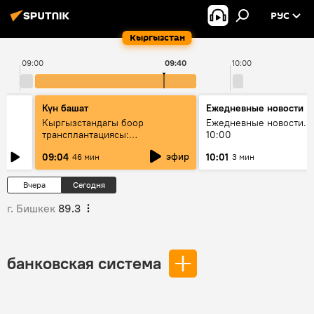
РУС
Кыргызстан
09:00
09:40
10:00
Күн башат
Ежедневные новости
Кыргызстандагы боор
Ежедневные новости. 
трансплантациясы:
10:00
жетишкендиктер жана өнүгүү
эфир
09:04
10:01
46 мин
3 мин
келечеги
Вчера
Сегодня
г. Бишкек
89.3
банковская система