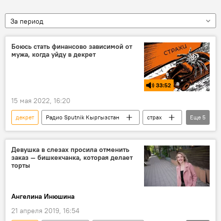
За период
Боюсь стать финансово зависимой от
мужа, когда уйду в декрет
33:52
15 мая 2022, 16:20
декрет
Радио Sputnik Кыргызстан
страх
Еще
5
деньги
зависимость
семья
бюджет
Подкасты РИА Новости
Девушка в слезах просила отменить
заказ — бишкекчанка, которая делает
торты
Ангелина Инюшина
21 апреля 2019, 16:54