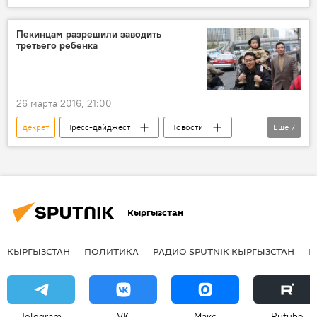
Кыргызстан
Айсулуу Мамашова
отпуск
Пекинцам разрешили заводить
третьего ребенка
26 марта 2016, 21:00
декрет
Пресс-дайджест
Новости
Еще
7
Общество
В мире
Пекин
дети
семья
разрешение
число
Кыргызстан
КЫРГЫЗСТАН
ПОЛИТИКА
РАДИО SPUTNIK КЫРГЫЗСТАН
Р
Telegram
VK
Макс
Rutube