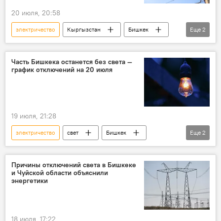
20 июля, 20:58
электричество
Кыргызстан
Бишкек
Еще
2
отключения
свет
Часть Бишкека останется без света —
график отключений на 20 июля
19 июля, 21:28
электричество
свет
Бишкек
Еще
2
отключения
график
Причины отключений света в Бишкеке
и Чуйской области объяснили
энергетики
18 июля, 17:22