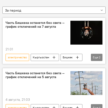
За период
Часть Бишкека останется без света —
график отключений на 7 августа
21:01
электричество
Кыргызстан
Бишкек
Еще
2
электроэнергия
Бишкекское предприятие электрических сетей
Часть Бишкека останется без света —
график отключений на 5 августа
4 августа, 21:03
электричество
Кыргызстан
Бишкек
Еще
4