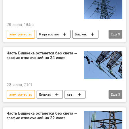
26 июля, 19:55
электричество
Кыргызстан
Бишкек
Еще
3
свет
отключение
график
Часть Бишкека останется без света —
график отключений на 24 июля
23 июля, 21:11
электричество
Бишкек
свет
Еще
3
отключение
график
электроэнергия
Часть Бишкека останется без света —
график отключений на 22 июля