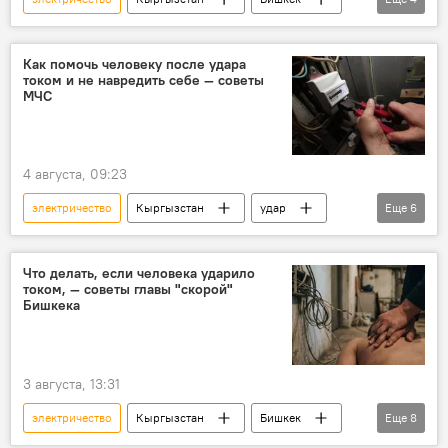
свет
Где в Бишкеке отключат свет сегодня
отключение
график
Как помочь человеку после удара
током и не навредить себе — советы
МЧС
4 августа, 09:23
электричество
Кыргызстан
удар
Еще
6
ток
рекомендация
врач
МЧС
советы
мальчик
Что делать, если человека ударило
током, — советы главы "скорой"
Бишкека
3 августа, 13:31
электричество
Кыргызстан
Бишкек
Еще
8
удар
ток
смерть
врач