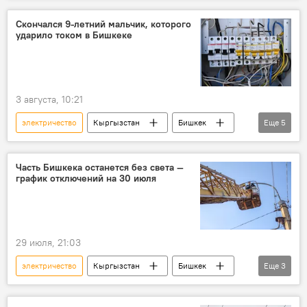
советы
скорая помощь
мальчик
Скончался 9-летний мальчик, которого
ударило током в Бишкеке
происшествие
3 августа, 10:21
электричество
Кыргызстан
Бишкек
Еще
5
смерть
мальчик
ток
мэрия
ЧП
Часть Бишкека останется без света —
график отключений на 30 июля
29 июля, 21:03
электричество
Кыргызстан
Бишкек
Еще
3
свет
отключение
график