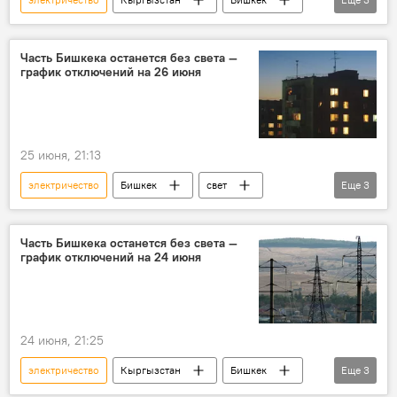
свет
отключение
Бишкекское предприятие электрических сетей
Часть Бишкека останется без света —
график отключений на 26 июня
25 июня, 21:13
электричество
Бишкек
свет
Еще
3
отключение
график
Бишкекское предприятие электрических сетей
Часть Бишкека останется без света —
график отключений на 24 июня
24 июня, 21:25
электричество
Кыргызстан
Бишкек
Еще
3
свет
отключение