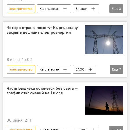
электричество
Кыргызстан
Бишкек
Еще
3
отключения
веерные отключения
свет
Четыре страны помогут Кыргызстану
закрыть дефицит электроэнергии
8 июля, 15:02
электричество
Кыргызстан
ЕАЭС
Еще
7
Кыргызстан в ЕАЭС
импорт
дефицит
Казахстан
Россия
Часть Бишкека останется без света —
график отключений на 1 июля
Узбекистан
Туркменистан
30 июня, 21:11
электричество
Кыргызстан
Бишкек
Еще
3