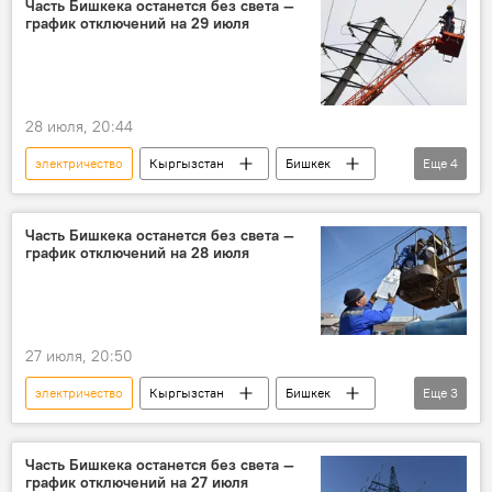
Часть Бишкека останется без света —
график отключений на 29 июля
28 июля, 20:44
электричество
Кыргызстан
Бишкек
Еще
4
свет
Где в Бишкеке отключат свет сегодня
отключение
график
Часть Бишкека останется без света —
график отключений на 28 июля
27 июля, 20:50
электричество
Кыргызстан
Бишкек
Еще
3
свет
отключение
график
Часть Бишкека останется без света —
график отключений на 27 июля