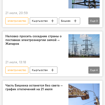
21 июля, 20:59
электричество
Кыргызстан
Бишкек
Еще
3
отключения
свет
ремонт
Неловко просить соседние страны о
поставках электроэнергии зимой —
Жапаров
21 июля, 13:18
электричество
Кыргызстан
Еще
4
Садыр Жапаров
электроэнергия
дефицит
ГЭС
Часть Бишкека останется без света —
график отключений на 21 июля