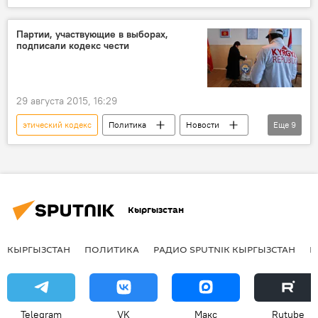
Кыргызстан
Улан Уезбаев
Кубанычбек Жумалиев
заседание
Партии, участвующие в выборах,
подписали кодекс чести
обвинение
комиссия
перенос
Скандал вокруг реконструкции дороги Балыкчи — Корумду
Таабалды Тиллаев
29 августа 2015, 16:29
этический кодекс
Политика
Новости
Еще
9
Кыргызстан
Общество
Шайлоо-2015
Ход кампании
По каким правилам проходят выборы в Жогорку Кенеш
Кыргызстан
Туйгунаалы Абдраимов
Выборы в Жогорку Кенеш
партия
КЫРГЫЗСТАН
ПОЛИТИКА
РАДИО SPUTNIK КЫРГЫЗСТАН
Р
Центральная избирательная комиссия
Telegram
VK
Макс
Rutube