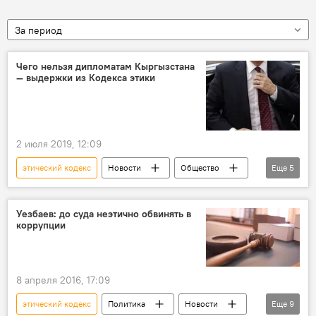
За период
Чего нельзя дипломатам Кыргызстана
— выдержки из Кодекса этики
2 июля 2019, 12:09
этический кодекс
Новости
Общество
Еще
5
Кыргызстан
Политика
дипломат
нормы
запрет
Уезбаев: до суда неэтично обвинять в
коррупции
8 апреля 2016, 17:09
этический кодекс
Политика
Новости
Еще
9