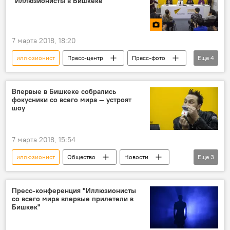
"Иллюзионисты в Бишкеке"
7 марта 2018, 18:20
иллюзионист
Пресс-центр
Пресс-фото
Еще
4
Бишкек
шоу
фокусы
фото
Впервые в Бишкеке собрались
фокусники со всего мира — устроят
шоу
7 марта 2018, 15:54
иллюзионист
Общество
Новости
Еще
3
Пресс-центр
Кыргызстан
шоу
Пресс-конференция "Иллюзионисты
со всего мира впервые прилетели в
Бишкек"