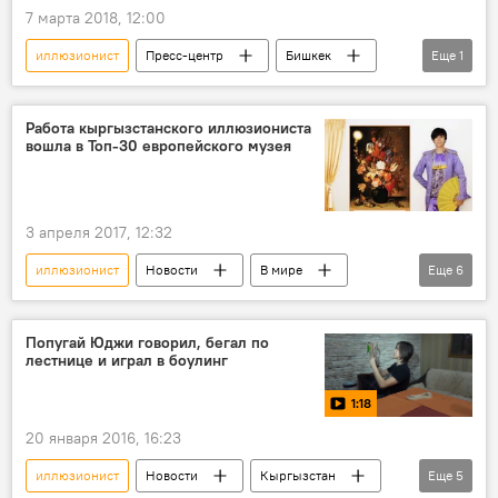
7 марта 2018, 12:00
иллюзионист
Пресс-центр
Бишкек
Еще
1
чемпионат
Работа кыргызстанского иллюзиониста
вошла в Топ-30 европейского музея
3 апреля 2017, 12:32
иллюзионист
Новости
В мире
Еще
6
Кыргызстан
Культура
Голландия
Радислав Сафин
конкурс
музей
Попугай Юджи говорил, бегал по
лестнице и играл в боулинг
1:18
20 января 2016, 16:23
иллюзионист
Новости
Кыргызстан
Еще
5