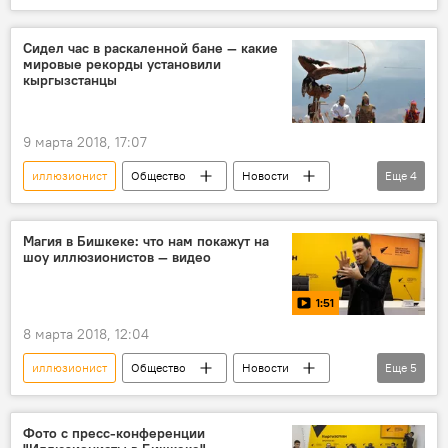
В мире
видео
Мультимедиа
трюк
шоу
инцидент
Сидел час в раскаленной бане — какие
мировые рекорды установили
кыргызстанцы
9 марта 2018, 17:07
иллюзионист
Общество
Новости
Еще
4
Кыргызстан
рекорд
доктор
книга рекордов Гиннесса
Магия в Бишкеке: что нам покажут на
шоу иллюзионистов — видео
1:51
8 марта 2018, 12:04
иллюзионист
Общество
Новости
Еще
5
видео
Кыргызстан
Мультимедиа
Бишкек
шоу
Фото с пресс-конференции