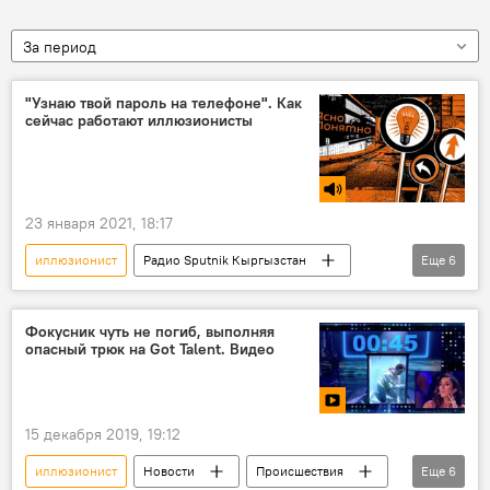
За период
"Узнаю твой пароль на телефоне". Как
сейчас работают иллюзионисты
23 января 2021, 18:17
иллюзионист
Радио Sputnik Кыргызстан
Еще
6
обман
пароль
фокусы
реквизит
магия
Фокусник чуть не погиб, выполняя
опасный трюк на Got Talent. Видео
Подкасты РИА Новости
15 декабря 2019, 19:12
иллюзионист
Новости
Происшествия
Еще
6