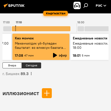
РУС
Кыргызстан
17:00
17:10
18:00
Көз мончок
Ежедневные новости
17:00
Мекенчилдик үй-бүлөдөн
Ежедневные новости. 
башталат: өз өлкөсүн баалаган
18:00
муунду кантип тарбиялоо
эфир
17:08
18:01
47 мин
5 мин
керек?
Вчера
Сегодня
г. Бишкек
89.3
иллюзионист