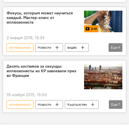
видео
Общество
выступление
попугай
представление
Фокусы, которым может научиться
каждый. Мастер-класс от
иллюзиониста
2:41
2 января 2016, 13:33
иллюзионист
Новости
видео
Еще
4
Общество
В мире
Юрий Сергиенко
фокусы
Десять костюмов за секунды:
иллюзионисты из КР завоевали приз
во Франции
19 ноября 2015, 13:00
иллюзионист
Новости
Кыргызстан
Еще
7
Культура
В мире
Радислав Сафин
Ольга Крамер
шоу
конкурс