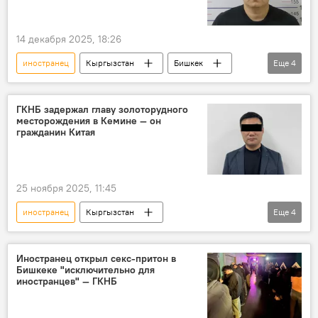
14 декабря 2025, 18:26
иностранец
Кыргызстан
Бишкек
Еще
4
мошенники
обман
ГУВД Бишкека
задержание
ГКНБ задержал главу золоторудного
месторождения в Кемине — он
гражданин Китая
25 ноября 2025, 11:45
иностранец
Кыргызстан
Еще
4
Кеминский район
золоторудное месторождение
ГКНБ
Иностранец открыл секс-притон в
Бишкеке "исключительно для
задержание
иностранцев" — ГКНБ