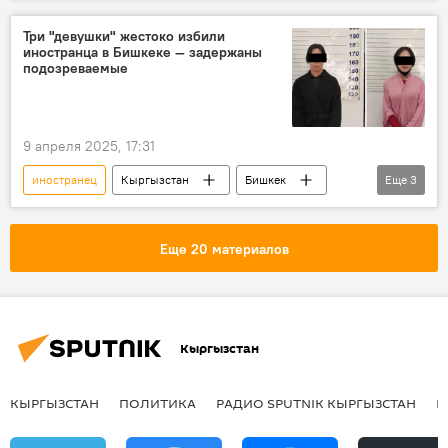
Кыргызстан
убийство
фото
Три "девушки" жестоко избили
иностранца в Бишкеке — задержаны
подозреваемые
9 апреля 2025, 17:31
иностранец
Кыргызстан
Бишкек
Еще
3
избиение
задержание
подозреваемые
Еще 20 материалов
Кыргызстан
КЫРГЫЗСТАН
ПОЛИТИКА
РАДИО SPUTNIK КЫРГЫЗСТАН
Р