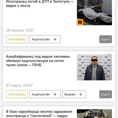
Иностранец погиб в ДТП в Токтогуле —
видео с места
28 апреля, 15:01
иностранец
Кыргызстан
Еще
5
Токтогульский район
ДТП
гибель
смерть
УОБДД
Азербайджанец под видом силовика
обманул кыргызстанцев на сотни
тысяч сомов — ГКНБ
27 марта, 09:57
иностранец
Кыргызстан
Бишкек
Еще
3
ГКНБ
мошенничество
задержание
В Оше наркоборцы жестко задержали
иностранца с "синтетикой" — кадры