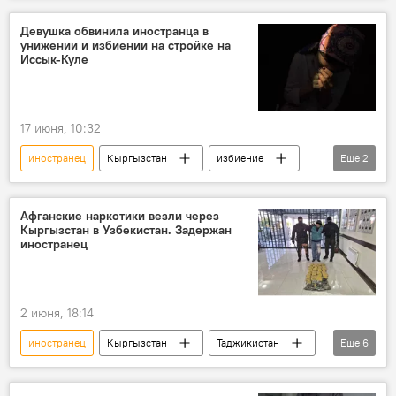
Девушка обвинила иностранца в
унижении и избиении на стройке на
Иссык-Куле
17 июня, 10:32
иностранец
Кыргызстан
избиение
Еще
2
девушка
стройка
Афганские наркотики везли через
Кыргызстан в Узбекистан. Задержан
иностранец
2 июня, 18:14
иностранец
Кыргызстан
Таджикистан
Еще
6
Узбекистан
гашиш
наркотики
контрабанда
задержание
МВД