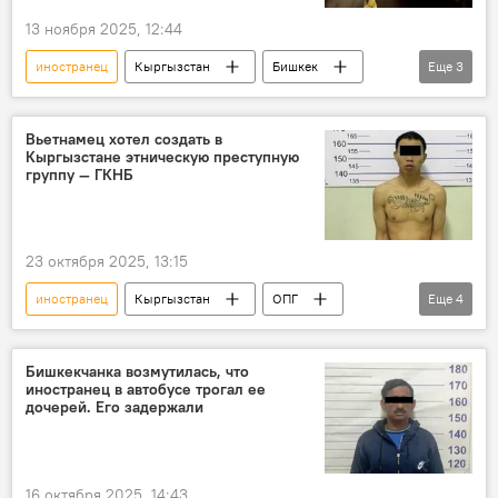
13 ноября 2025, 12:44
иностранец
Кыргызстан
Бишкек
Еще
3
притон
проститутка
фото
Вьетнамец хотел создать в
Кыргызстане этническую преступную
группу — ГКНБ
23 октября 2025, 13:15
иностранец
Кыргызстан
ОПГ
Еще
4
ГКНБ
мигранты
Нелегал
задержание
Бишкекчанка возмутилась, что
иностранец в автобусе трогал ее
дочерей. Его задержали
16 октября 2025, 14:43