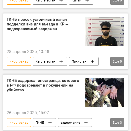
иностранец
Кыргызстан
Китай
Еще
5
Говядина
Интерпол
розыск
задержание
контрабанда
ГКНБ пресек устойчивый канал
подделки виз для въезда в КР —
подозреваемый задержан
28 апреля 2025, 10:46
иностранец
Кыргызстан
Пакистан
Еще
5
виза
подделка
ГКНБ
задержание
фото
ГКНБ задержал иностранца, которого
в РФ подозревают в покушении на
убийство
26 апреля 2025, 15:07
иностранец
ГКНБ
задержание
Еще
3