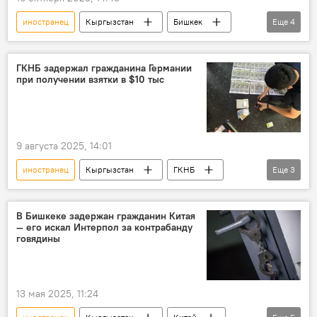
иностранец
Кыргызстан
Бишкек
Еще
4
автобус
домогательство
задержание
фото
ГКНБ задержал гражданина Германии
при получении взятки в $10 тыс
9 августа 2025, 14:01
иностранец
Кыргызстан
ГКНБ
Еще
3
вымогательство
задержание
инвестор
В Бишкеке задержан гражданин Китая
— его искал Интерпол за контрабанду
говядины
13 мая 2025, 11:24