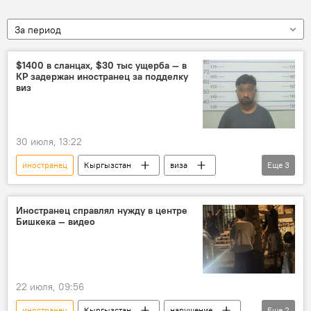
За период
$1400 в сланцах, $30 тыс ущерба — в
КР задержан иностранец за подделку
виз
30 июля, 13:22
иностранец
Кыргызстан
виза
Еще
3
подделка
миграция
мошенничество
Иностранец справлял нужду в центре
Бишкека — видео
22 июля, 09:56
иностранец
Кыргызстан
нарушение
Еще
2