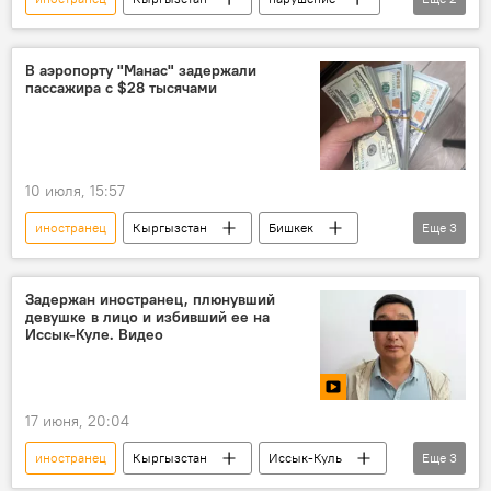
инцидент
депортация
В аэропорту "Манас" задержали
пассажира с $28 тысячами
10 июля, 15:57
иностранец
Кыргызстан
Бишкек
Еще
3
аэропорт "Манас"
доллары
Государственная таможенная служба
Задержан иностранец, плюнувший
девушке в лицо и избивший ее на
Иссык-Куле. Видео
17 июня, 20:04
иностранец
Кыргызстан
Иссык-Куль
Еще
3
девушка
избиение
задержание