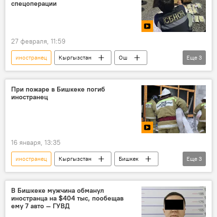
спецоперации
27 февраля, 11:59
иностранец
Кыргызстан
Ош
Еще
3
СБНОН
наркотики
задержание
При пожаре в Бишкеке погиб
иностранец
16 января, 13:35
иностранец
Кыргызстан
Бишкек
Еще
3
пожар
гибель
видео
В Бишкеке мужчина обманул
иностранца на $404 тыс, пообещав
ему 7 авто — ГУВД