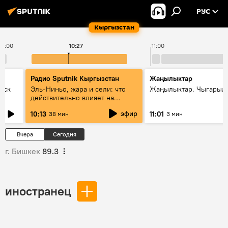
РУС
Кыргызстан
10:00
10:27
11:00
Радио Sputnik Кыргызстан
Жаңылыктар
уск
Эль-Ниньо, жара и сели: что
Жаңылыктар. Чыгарылы
действительно влияет на
погоду в Кыргызстане
эфир
10:13
11:01
38 мин
3 мин
Вчера
Сегодня
г. Бишкек
89.3
иностранец