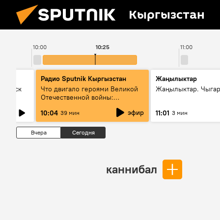
Кыргызстан
10:00
10:25
11:00
Радио Sputnik Кыргызстан
Жаңылыктар
Выпуск
Что двигало героями Великой
Жаңылыктар. Чыгар
Отечественной войны:
вспоминая Чолпонбая
эфир
10:04
11:01
39 мин
3 мин
Тулебердиева
Вчера
Сегодня
каннибал