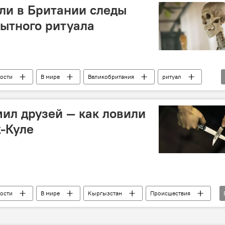
ли в Британии следы
ытного ритуала
ости
В мире
Великобритания
ритуал
ил друзей — как ловили
-Куле
ости
В мире
Кыргызстан
Происшествия
история
милиционер
преступление
убийца