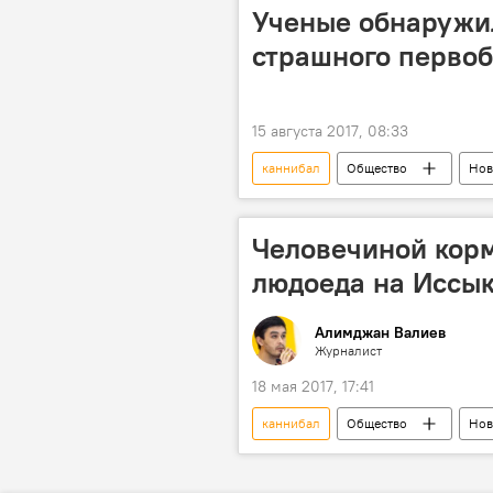
Ученые обнаружи
страшного первоб
15 августа 2017, 08:33
каннибал
Общество
Нов
археология
Человечиной корм
людоеда на Иссык
Алимджан Валиев
Журналист
18 мая 2017, 17:41
каннибал
Общество
Нов
Азия
Александр Зеличенко
преступник
жестокость