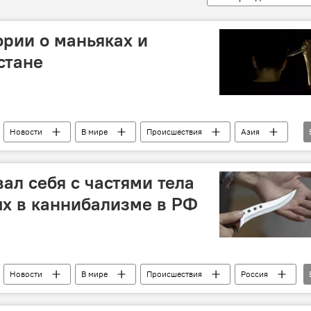
ории о маньяках и
стане
Новости
В мире
Происшествия
Азия
маньяк
ал себя с частями тела
х в каннибализме в РФ
Новости
В мире
Происшествия
Россия
адержание
полиция