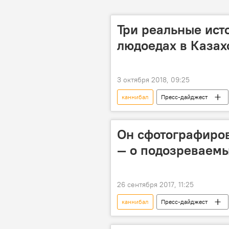
Три реальные ист
людоедах в Казах
3 октября 2018, 09:25
каннибал
Пресс-дайджест
Казахстан
преступление
Он сфотографиров
— о подозреваемы
26 сентября 2017, 11:25
каннибал
Пресс-дайджест
Кубань
убийство
з