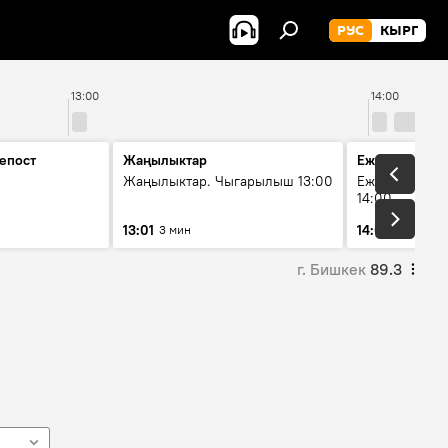
РУС
КЫРГ
13:00
14:00
епост
Жаңылыктар
Ежедневные 
Жаңылыктар. Чыгарылыш 13:00
Ежедневные н
14:00
13:01
14:01
3 мин
3 мин
г. Бишкек
89.3