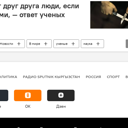
 друг друга люди, если
ми, — ответ ученых
Новости
В мире
ученые
наука
ОЛИТИКА
РАДИО SPUTNIK КЫРГЫЗСТАН
РОССИЯ
СПОРТ
e
OK
Дзен