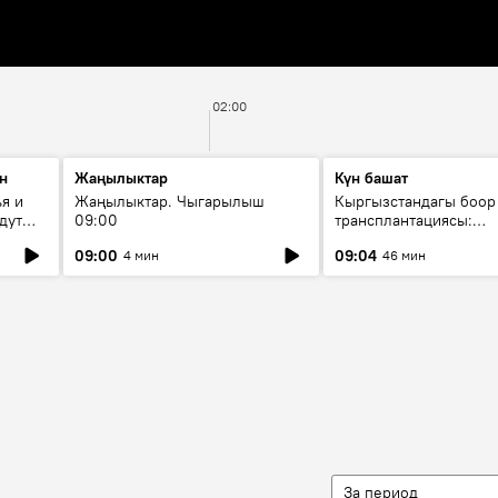
02:00
н
Жаңылыктар
Күн башат
я и
Жаңылыктар. Чыгарылыш
Кыргызстандагы боор
дут
09:00
трансплантациясы:
жетишкендиктер жана
09:00
09:04
4 мин
46 мин
келечеги
За период