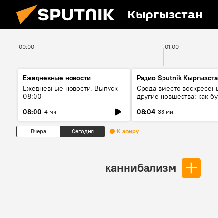
Кыргызстан
00:00
01:00
Ежедневные новости
Радио Sputnik Кыргызста
Ежедневные новости. Выпуск
Среда вместо воскресень
08:00
другие новшества: как бу
проходить выборы в КР?
08:00
08:04
4 мин
38 мин
Вчера
Сегодня
К эфиру
каннибализм