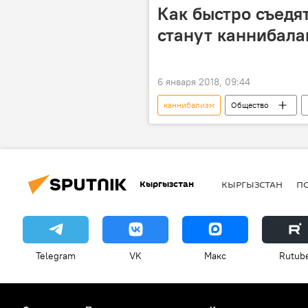
Как быстро съедят
станут каннибала
6 января 2018, 09:44
каннибализм
Общество
человечество
Кыргызстан
КЫРГЫЗСТАН
П
Telegram
VK
Макс
Rutub