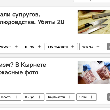
али супругов,
людоедстве. Убиты 20
Новости
В мире
Происшествия
Мексика
лизм? В Кырнете
ужасные фото
Новости
В мире
Кыргызстан
Китай
ие фейковой информации