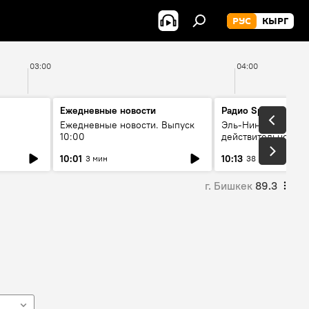
РУС
КЫРГ
03:00
04:00
Ежедневные новости
Радио Sputnik Кыр
Ежедневные новости. Выпуск
Эль-Ниньо, жара и 
10:00
действительно вли
 өнүгүү
погоду в Кыргызст
10:01
10:13
3 мин
38 мин
г. Бишкек
89.3