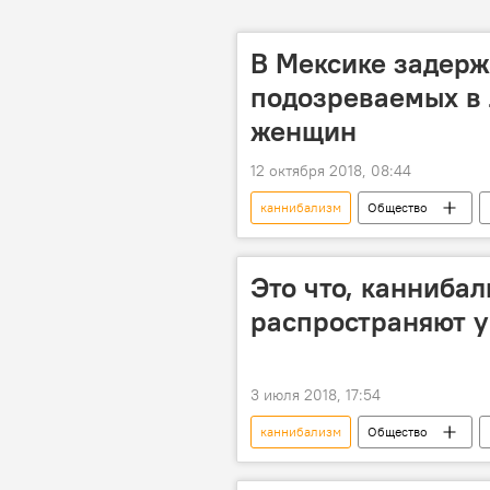
В Мексике задерж
подозреваемых в 
женщин
12 октября 2018, 08:44
каннибализм
Общество
задержание
супруги
Это что, канниба
распространяют 
3 июля 2018, 17:54
каннибализм
Общество
кыргызстанцы
Опровержен