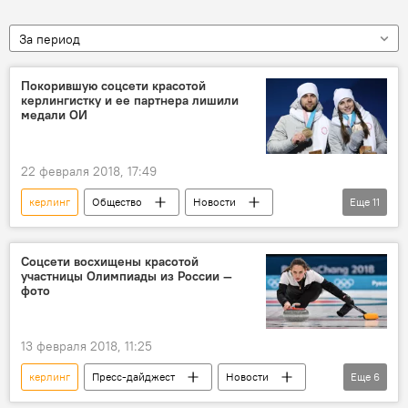
За период
Покорившую соцсети красотой
керлингистку и ее партнера лишили
медали ОИ
22 февраля 2018, 17:49
керлинг
Общество
Новости
Еще
11
спорт
В мире
Россия
Пресс-дайджест
Соцсети восхищены красотой
участницы Олимпиады из России —
XXIII Зимние Олимпийские игры в Южной Корее
фото
Южная Корея
Пхенчхан
Анастасия Брызгалова
Олимпийские игры
13 февраля 2018, 11:25
Допинг
мельдоний
керлинг
Пресс-дайджест
Новости
Еще
6
спорт
В мире
Россия