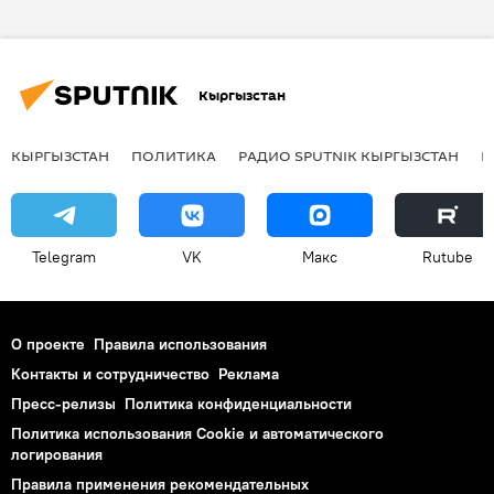
Анастасия Брызгалова
Олимпийские игры
XXIII Зимние Олимпийские игры в Южной Корее
Кыргызстан
КЫРГЫЗСТАН
ПОЛИТИКА
РАДИО SPUTNIK КЫРГЫЗСТАН
Р
Telegram
VK
Макс
Rutube
О проекте
Правила использования
Контакты и сотрудничество
Реклама
Пресс-релизы
Политика конфиденциальности
Политика использования Cookie и автоматического
логирования
Правила применения рекомендательных