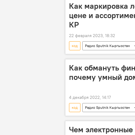
Как маркировка л
цене и ассортиме
КР
22 февраля 2023, 18:32
код
Радио Sputnik Кыргызстан
Как обмануть фин
почему умный до
4 декабря 2022, 14:17
код
Радио Sputnik Кыргызстан
инновация
финансы
Чем электронные 