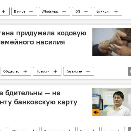
В мире
WhatsApp
iOS
функция
тана придумала кодовую
семейного насилия
Общество
Новости
Казахстан
те бдительны — не
нту банковскую карту