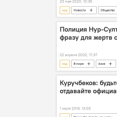
23 мая 2020, 10:36
код
Новости
Общество
Полиция Нур-Сул
фразу для жертв 
22 апреля 2020, 17:37
код
В мире
Азия
Нур-Султан
насилие
Куручбеков: будь
отдавайте официа
1 июля 2019, 13:09