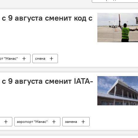
с 9 августа сменит код с
рт "Манас"
смена
с 9 августа сменит IATA-
аэропорт "Манас"
замена