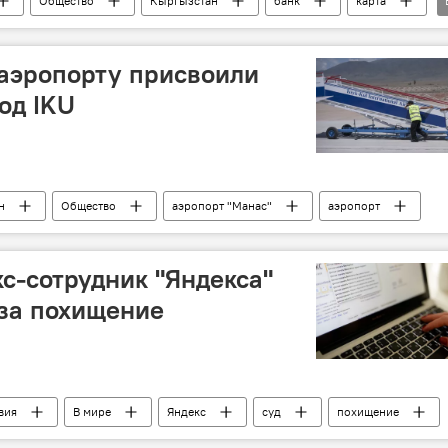
Общество
Кыргызстан
банк
карта
кража
аэропорту присвоили
од IKU
н
Общество
аэропорт "Манас"
аэропорт
кс-сотрудник "Яндекса"
 за похищение
вия
В мире
Яндекс
суд
похищение