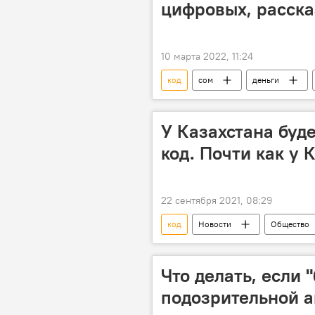
цифровых, расска
10 марта 2022, 11:24
код
сом
деньги
Радио Sputnik Кыргызстан
У Казахстана буд
код. Почти как у
22 сентября 2021, 08:29
код
Новости
Общество
Россия
Что делать, если 
подозрительной а