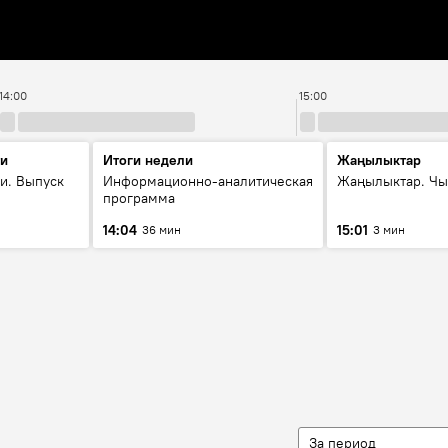
14:00
15:00
ти
Итоги недели
Жаңылыктар
и. Выпуск
Информационно-аналитическая
Жаңылыктар. Чы
программа
14:04
15:01
36 мин
3 мин
За период