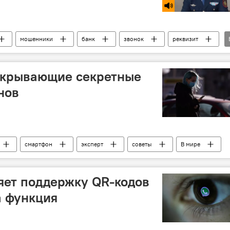
мошенники
банк
звонок
реквизит
Азия
В мире
Общество
открывающие секретные
нов
смартфон
эксперт
советы
В мире
яет поддержку QR-кодов
а функция