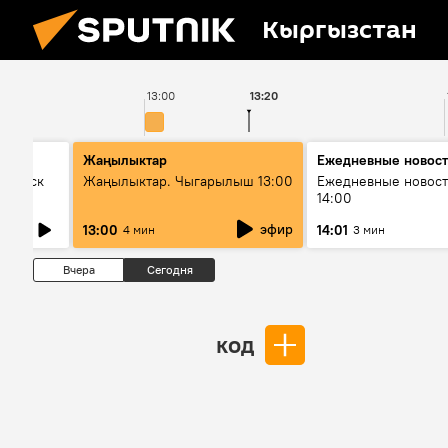
Кыргызстан
13:00
13:20
Жаңылыктар
Ежедневные новос
Выпуск
Жаңылыктар. Чыгарылыш 13:00
Ежедневные новост
14:00
эфир
13:00
14:01
4 мин
3 мин
Вчера
Сегодня
код