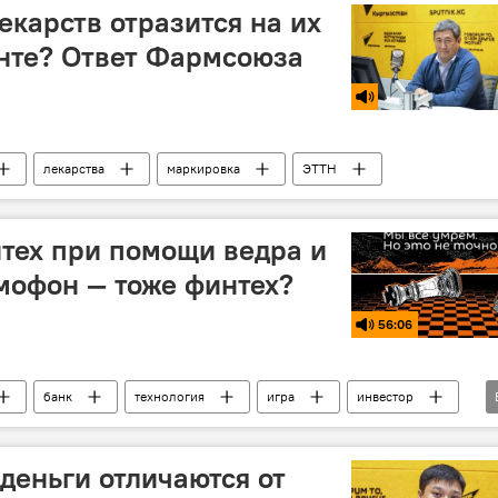
екарств отразится на их
нте? Ответ Фармсоюза
лекарства
маркировка
ЭТТН
тех при помощи ведра и
мофон — тоже финтех?
56:06
банк
технология
игра
инвестор
Подкасты РИА Новости
деньги отличаются от