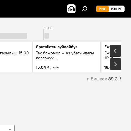
РУС
КЫРГ
16:00
Sputnikteн сүйлөйбүз
Ежедневные 
гарылыш 15:00
Так божомол — өз убагындагы
Ежедневные н
коргонуу:
16:00
гидрометеорологиялык кызмат
15:04
16:01
45 мин
3 мин
кантип өркүндөтүлүүдө
г. Бишкек
89.3