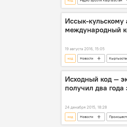
код
Радио Sputnik Кыргызстан
безопасность
банкомат
Иссык-кульскому 
международный к
19 августа 2016, 15:05
код
Новости
Кыргызста
Исходный код — э
получил два года
24 декабря 2015, 18:28
код
Новости
Происшест