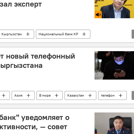
зал эксперт
Кыргызстан
Национальный банк КР
ет новый телефонный
 Кыргызстана
Азия
В мире
Казахстан
телефон
"банк" уведомляет о
ктивности, — совет