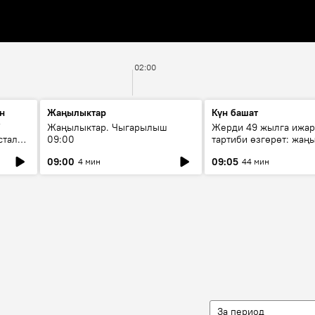
02:00
н
Жаңылыктар
Күн башат
F
Жаңылыктар. Чыгарылыш
Жерди 49 жылга ижар
стала
09:00
тартиби өзгөрөт: жаңы
эмнени көздөйт?
09:00
09:05
4 мин
44 мин
За период