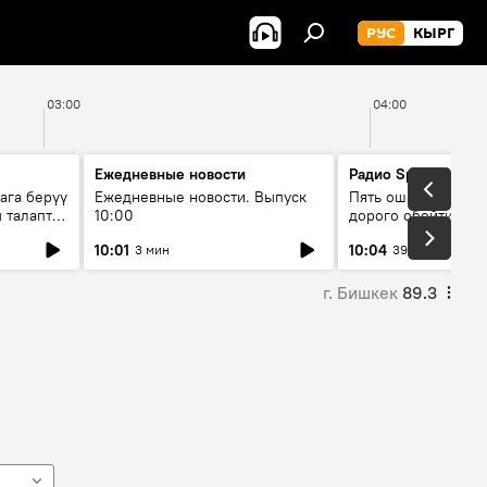
РУС
КЫРГ
03:00
04:00
Ежедневные новости
Радио Sputnik Кыр
ага берүү
Ежедневные новости. Выпуск
Пять ошибок котор
 талаптар
10:00
дорого обойтись п
жилья
10:01
10:04
3 мин
39 мин
г. Бишкек
89.3