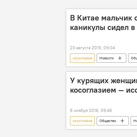
В Китае мальчик 
каникулы сидел в
23 августа 2019, 09:04
косоглазие
Новости
Об
смартфон
каникулы
У курящих женщин
косоглазием — ис
8 ноября 2018, 09:46
косоглазие
Общество
Н