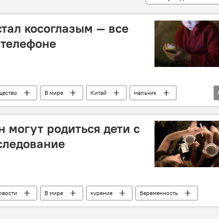
стал косоглазым — все
 телефоне
щество
В мире
Китай
мальчик
 могут родиться дети с
следование
овости
В мире
курение
беременность