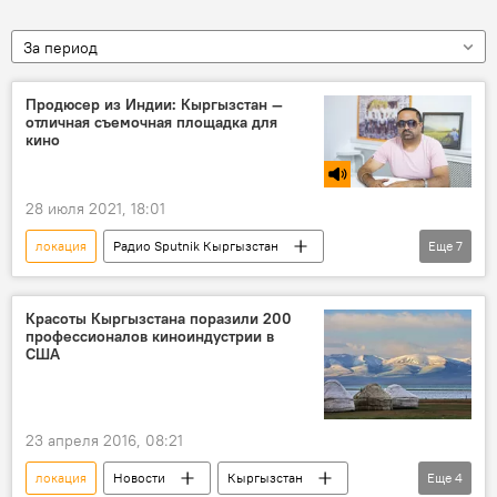
За период
Продюсер из Индии: Кыргызстан —
отличная съемочная площадка для
кино
28 июля 2021, 18:01
локация
Радио Sputnik Кыргызстан
Еще
7
Общество
Кыргызстан
Культура
Индия
кино
производство
Красоты Кыргызстана поразили 200
профессионалов киноиндустрии в
продюсер
США
23 апреля 2016, 08:21
локация
Новости
Кыргызстан
Еще
4