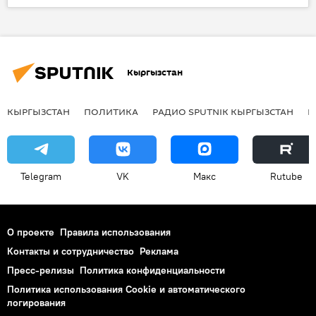
Культура
Лос-Анджелес
Всемирные игры кочевников
шоу
Кыргызстан
КЫРГЫЗСТАН
ПОЛИТИКА
РАДИО SPUTNIK КЫРГЫЗСТАН
Р
Telegram
VK
Макс
Rutube
О проекте
Правила использования
Контакты и сотрудничество
Реклама
Пресс-релизы
Политика конфиденциальности
Политика использования Cookie и автоматического
логирования