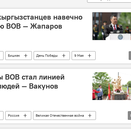
кыргызстанцев навечно
ию ВОВ — Жапаров
Бишкек
День Победы
9 Мая
ы ВОВ стал линией
людей — Вакунов
Россия
Великая Отечественная война