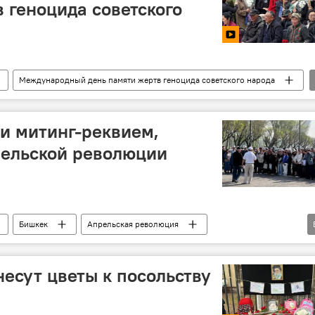
 геноцида советского
Международный день памяти жертв геноцида советского народа
и митинг-реквием,
ельской революции
Бишкек
Апрельская революция
ля
площадь Ала-Тоо
есут цветы к посольству