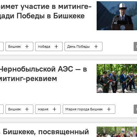
имет участие в митинге-
щади Победы в Бишкеке
Бишкек
победа
День Победы
9 Мая
Садыр Жапаров
 Чернобыльской АЭС — в
митинг-реквием
Бишкек
мэрия
Мэрия города Бишкек
быльская АЭС
в Бишкеке, посвященный