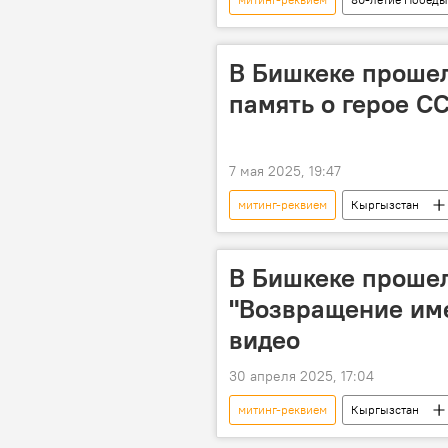
Бишкек
Площадь Победы
В Бишкеке прошел
память о герое С
7 мая 2025, 19:47
митинг-реквием
Кыргызстан
80-летие Победы в Великой Отечест
В Бишкеке проше
"Возвращение им
видео
30 апреля 2025, 17:04
митинг-реквием
Кыргызстан
возвращение
видео