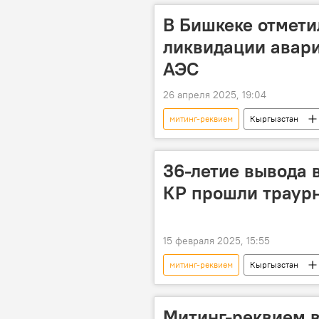
В Бишкеке отмети
ликвидации авар
АЭС
26 апреля 2025, 19:04
митинг-реквием
Кыргызстан
фото
ликвидация
36-летие вывода 
КР прошли траурн
15 февраля 2025, 15:55
митинг-реквием
Кыргызстан
Митинг-реквием в