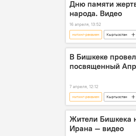
Дню памяти жертв
народа. Видео
16 апреля, 13:52
митинг-реквием
Кыргызстан
блокадники
В Бишкеке провел
посвященный Апр
7 апреля, 12:12
митинг-реквием
Кыргызстан
апрельские события
7 апре
мемориальный комплекс "Ата-Бейит"
Жители Бишкека н
Ирана — видео