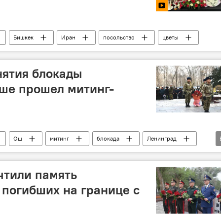
Бишкек
Иран
посольство
цветы
нятия блокады
ше прошел митинг-
Ош
митинг
блокада
Ленинград
я Отечественная война
победа
очтили память
погибших на границе с