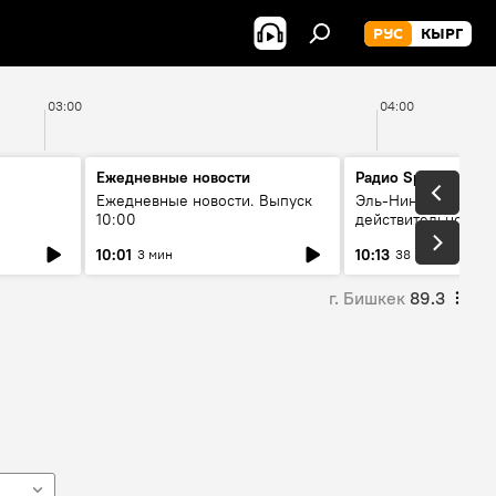
РУС
КЫРГ
03:00
04:00
Ежедневные новости
Радио Sputnik Кыр
Ежедневные новости. Выпуск
Эль-Ниньо, жара и 
10:00
действительно вли
 өнүгүү
погоду в Кыргызст
10:01
10:13
3 мин
38 мин
г. Бишкек
89.3