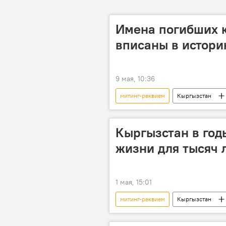
Имена погибших 
вписаны в истор
9 мая, 10:36
митинг-реквием
Кыргызстан
Садыр Жапаров
Кыргызстан в год
жизни для тысяч 
1 мая, 15:01
митинг-реквием
Кыргызстан
Сергей Вакунов
кладбище