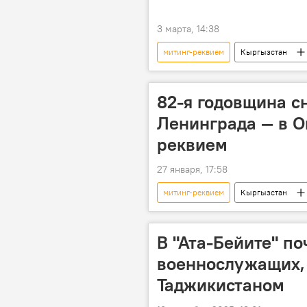
3 марта, 14:38
митинг-реквием
Кыргызстан
82-я годовщина с
Ленинграда — в О
реквием
27 января, 17:58
митинг-реквием
Кыргызстан
Блокада Ленинграда
Велика
В "Ата-Бейите" п
военнослужащих, 
Таджикистаном