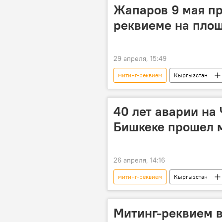
Жапаров 9 мая пр
реквиеме на пло
29 апреля, 15:49
митинг-реквием
Кыргызстан
Великая Отечественная война
40 лет аварии на
Бишкеке прошел 
26 апреля, 14:16
митинг-реквием
Кыргызстан
Айбек Джунушалиев
Черно
Митинг-реквием 