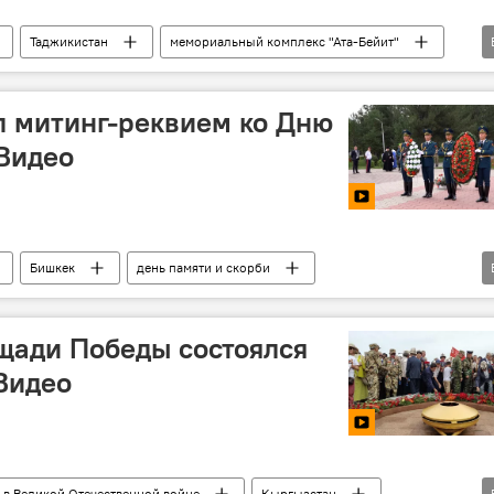
Таджикистан
мемориальный комплекс "Ата-Бейит"
ГКНБ
фото
л митинг-реквием ко Дню
 Видео
Бишкек
день памяти и скорби
видео
щади Победы состоялся
Видео
 в Великой Отечественной войне
Кыргызстан