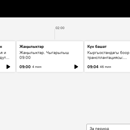
02:00
н
Жаңылыктар
Күн башат
я и
Жаңылыктар. Чыгарылыш
Кыргызстандагы боор
дут
09:00
трансплантациясы:
жетишкендиктер жана
09:00
09:04
4 мин
46 мин
келечеги
За период