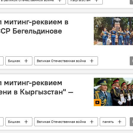
Айбек Джунушалиев
видео
фото
 митинг-реквием в
ССР Бегельдинове
Бишкек
Великая Отечественная война
венной войне
герой
Герой Советского Союза
л митинг-реквием
ени в Кыргызстан" —
Бишкек
Великая Отечественная война
память
фото