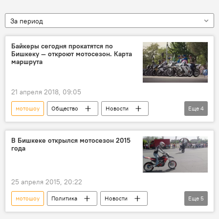
За период
Байкеры сегодня прокатятся по
Бишкеку — откроют мотосезон. Карта
маршрута
21 апреля 2018, 09:05
мотошоу
Общество
Новости
Еще
4
Кыргызстан
Бишкек
Мэрия города Бишкек
мотоциклы
В Бишкеке открылся мотосезон 2015
года
25 апреля 2015, 20:22
мотошоу
Политика
Новости
Еще
5
Кыргызстан
Общество
спорт