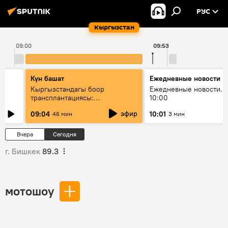
РУС
Кыргызстан
09:00
09:53
Күн башат
Ежедневные новости
Кыргызстандагы боор
Ежедневные новости. 
трансплантациясы:
10:00
жетишкендиктер жана өнүгүү
эфир
09:04
10:01
46 мин
3 мин
келечеги
Вчера
Сегодня
г. Бишкек
89.3
мотошоу