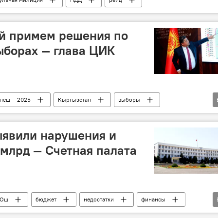
ей примем решения по
ыборах — глава ЦИК
неш — 2025
Кыргызстан
выборы
Тынчтык Шайназаров
ыявили нарушения и
 млрд — Счетная палата
Ош
бюджет
недостатки
финансы