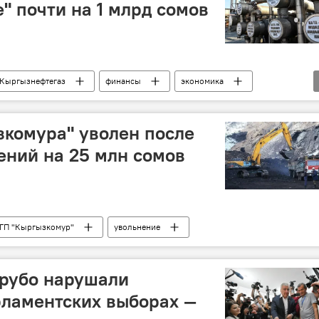
" почти на 1 млрд сомов
Кыргызнефтегаз
финансы
экономика
комура" уволен после
ний на 25 млн сомов
ГП "Кыргызкомур"
увольнение
грубо нарушали
рламентских выборах —