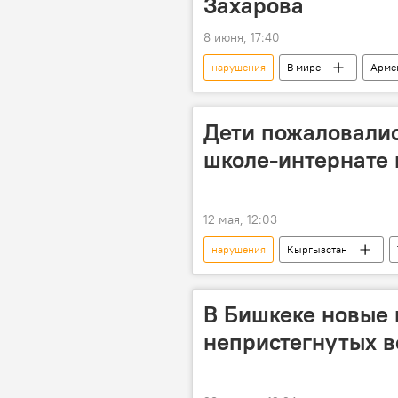
Захарова
8 июня, 17:40
нарушения
В мире
Арме
МИД РФ
Дети пожаловалис
школе-интернате 
12 мая, 12:03
нарушения
Кыргызстан
Институт омбудсмена
школа
В Бишкеке новые 
непристегнутых в