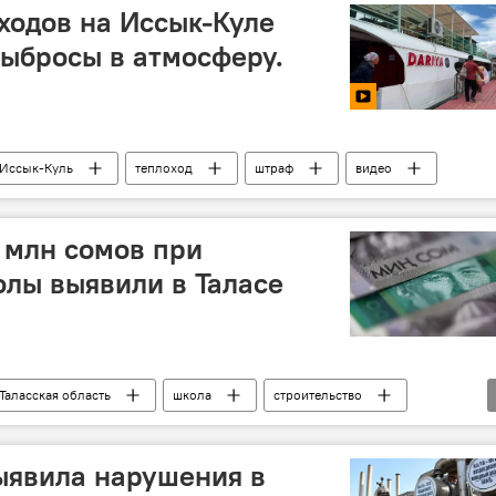
ходов на Иссык-Куле
ыбросы в атмосферу.
Иссык-Куль
теплоход
штраф
видео
 млн сомов при
олы выявили в Таласе
Таласская область
школа
строительство
ыявила нарушения в