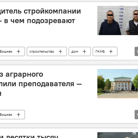
дитель стройкомпании
— в чем подозревают
Бишкек
строительство
дом
ГКНБ
компания
фото
з аграрного
лили преподавателя —
и
Бишкек
 университет имени Скрябина
проверка
и десятки тысяч