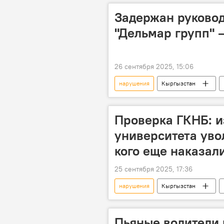
Задержан руково
"Дельмар групп" 
26 сентября 2025, 15:06
нарушения
Кыргызстан
задержание
строительная 
Проверка ГКНБ: и
университета уво
кого еще наказал
25 сентября 2025, 17:36
нарушения
Кыргызстан
Кыргызский национальный аграрный
увольнение
ГКНБ
Пьяные водители 