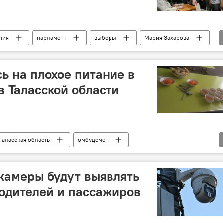
ния
парламент
выборы
Мария Захарова
ь на плохое питание в
в Таласской области
Таласская область
омбудсмен
-интернат
камеры будут выявлять
одителей и пассажиров