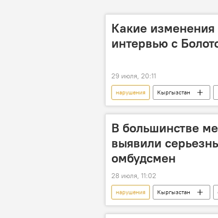
Какие изменения 
интервью с Боло
29 июля, 20:11
нарушения
Кыргызстан
дороги
Жогорку Кенеш
В большинстве м
выявили серьезн
омбудсмен
28 июля, 11:02
нарушения
Кыргызстан