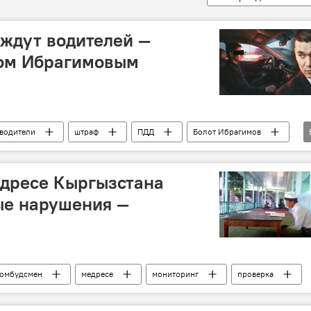
ждут водителей —
том Ибрагимовым
водители
штраф
ПДД
Болот Ибрагимов
интервью
депутат
едресе Кыргызстана
ые нарушения —
омбудсмен
медресе
мониторинг
проверка