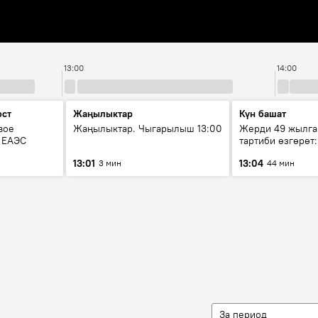
13:00
14:00
ост
Жаңылыктар
Күн башат
вое
Жаңылыктар. Чыгарылыш 13:00
Жерди 49 жылга
о ЕАЭС
тартиби өзгөрөт
эмнени көздөйт
13:01
13:04
3 мин
44 мин
За период