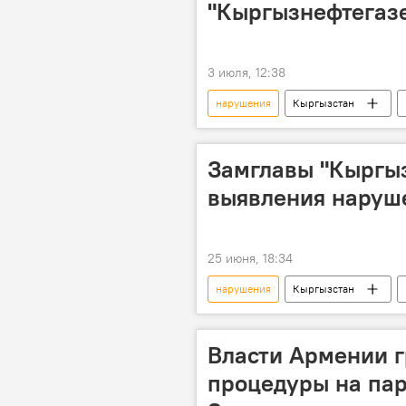
"Кыргызнефтегазе
3 июля, 12:38
нарушения
Кыргызстан
Счетная палата
Замглавы "Кыргыз
выявления наруше
25 июня, 18:34
нарушения
Кыргызстан
Власти Армении 
процедуры на па