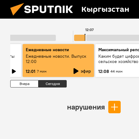
Кыргызстан
12:07
Ежедневные новости
Максимальный реп
гындагы
Ежедневные новости. Выпуск
Каким будет цифро
12:00
сельское хозяйств
к кызмат
эфир
12:01
12:08
7 мин
44 мин
ө
Вчера
Сегодня
нарушения