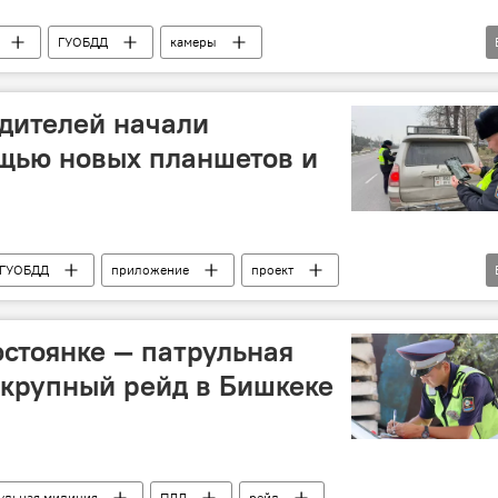
ГУОБДД
камеры
видеокамера
дителей начали
щью новых планшетов и
ГУОБДД
приложение
проект
водители
фстоянке — патрульная
крупный рейд в Бишкеке
ульная милиция
ПДД
рейд