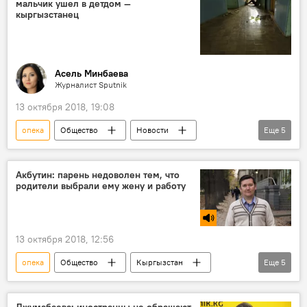
мальчик ушел в детдом —
доверенность
родители
кыргызстанец
Асель Минбаева
Журналист Sputnik
13 октября 2018, 19:08
опека
Общество
Новости
Еще
5
Кыргызстан
Антон Путилин
интервью
приемные родители
Акбутин: парень недоволен тем, что
родители выбрали ему жену и работу
детский дом
13 октября 2018, 12:56
опека
Общество
Кыргызстан
Еще
5
Радио Sputnik Кыргызстан
выборы
дети
родители
Джумабаева: иностранцы не обращают