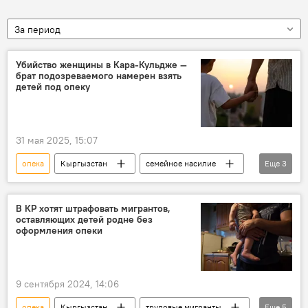
За период
Убийство женщины в Кара-Кульдже —
брат подозреваемого намерен взять
детей под опеку
31 мая 2025, 15:07
опека
Кыргызстан
семейное насилие
Еще
3
омбудсмен
убийство
дети
В КР хотят штрафовать мигрантов,
оставляющих детей родне без
оформления опеки
9 сентября 2024, 14:06
опека
Кыргызстан
трудовые мигранты
Еще
5