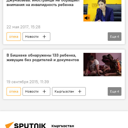
внимания на инвалидность ребенка
Психодром. Советы профессионального психолога
22 мая 2017, 15:28
опека
Новости
Еще
4
Радио Sputnik Кыргызстан
усыновление
родители
инвалиды
иностранцы
В Бишкеке обнаружены 133 ребенка,
живущие без родителей и документов
19 сентября 2015, 11:39
опека
Новости
Кыргызстан
Еще
4
Общество
Мэрия города Бишкек
дети
мигранты
Кыргызстан