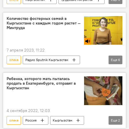
дети
родители
штраф
законопроект
Количество фостерных семей в
Кыргызстане с каждым годом растет —
Министерство труда, социального обеспечения и миграции КР
Минтруда
7 апреля 2023, 11:22
опека
Радио Sputnik Кыргызстан
Еще
6
родители
Министерство труда, социального обеспечения и миграции КР
Ребенка, которого мать пыталась
продать в Екатеринбурге, отправят в
Кыргызстан
попечение
Кыргызстан
фостерная семья
Алия Чокоева
4 сентября 2022, 12:03
опека
Россия
Кыргызстан
Еще
2
мать
продажа
ребенок