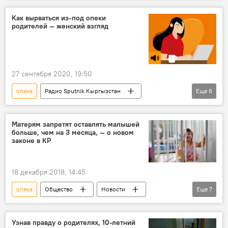
Как вырваться из-под опеки
родителей — женский взгляд
27 сентября 2020, 19:50
опека
Радио Sputnik Кыргызстан
Еще
6
Общество
Кыргызстан
Женский взгляд
родители
дети
Матерям запретят оставлять малышей
больше, чем на 3 месяца, — о новом
влияние
законе в КР
18 декабря 2018, 14:45
опека
Общество
Новости
Еще
7
Пресс-центр
Кыргызстан
миграция
дети
законопроект
Узнав правду о родителях, 10-летний