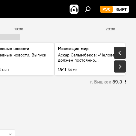
РУС
КЫРГ
19:00
20:00
евные новости
Меняющие мир
евные новости. Выпуск
Аскар Салымбеков: «Человек
должен постоянно
совершенствоваться»
18:11
0 мин
54 мин
г. Бишкек
89.3