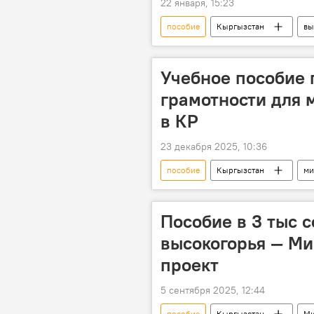
22 января, 15:23
пособие
Кыргызстан
вы
Министерство труда, социального об
Учебное пособие 
грамотности для 
в КР
23 декабря 2025, 10:36
пособие
Кыргызстан
ми
миграция
Национальный ба
Министерство труда, социального об
Пособие в 3 тыс 
высокогорья — Ми
проект
5 сентября 2025, 12:44
пособие
Кыргызстан
Ми