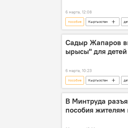
6 марта, 12:08
пособие
Кыргызстан
де
Садыр Жапаров
Садыр Жапаров в
ырысы" для детей 
6 марта, 10:23
пособие
Кыргызстан
де
поддержка
В Минтруда разъ
пособия жителям