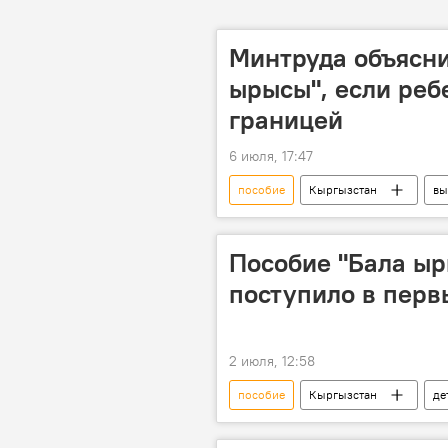
Минтруда объясни
ырысы", если реб
границей
6 июля, 17:47
пособие
Кыргызстан
вы
Министерство труда, социального об
Пособие "Бала ыр
поступило в перв
2 июля, 12:58
пособие
Кыргызстан
де
выплата