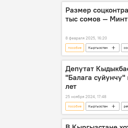
Размер соцконтра
тыс сомов — Минт
8 февраля 2025, 16:20
пособие
Кыргызстан
со
семья
бизнес
Депутат Кыдыкба
"Балага суйунчу" 
лет
25 ноября 2024, 17:48
пособие
Кыргызстан
ре
выплата
В Кыргызстане хо