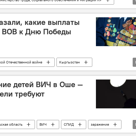
помощь
азали, какие выплаты
ы ВОВ к Дню Победы
кой Отечественной войне
Кыргызстан
ветеран
выплата
День Победы
ие детей ВИЧ в Оше —
тели требуют
ская область
ВИЧ
СПИД
заражение
еш
Инфекция
Умуткан Чокморова