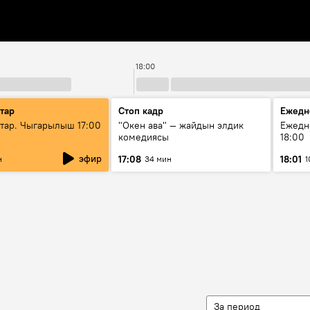
18:00
тар
Стоп кадр
Ежедн
ар. Чыгарылыш 17:00
"Окен ава" — жайдын элдик
Ежедн
комедиясы
18:00
эфир
17:08
18:01
н
34 мин
1
За период