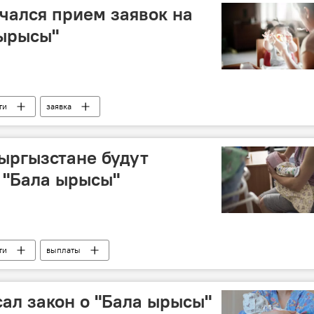
чался прием заявок на
 ырысы"
ти
заявка
Кыргызстане будут
 "Бала ырысы"
ти
выплаты
ал закон о "Бала ырысы"