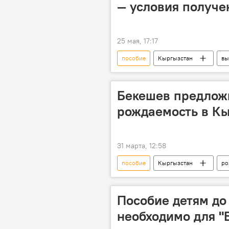
— условия получе
25 мая, 17:17
пособие
Кыргызстан
вы
закон
Бекешев предлож
рождаемость в К
31 марта, 12:58
пособие
Кыргызстан
ро
Дастан Бекешев
Пособие детям до 
необходимо для "