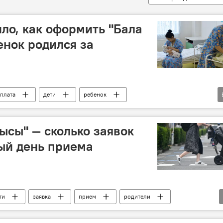
ло, как оформить "Бала
енок родился за
плата
дети
ребенок
еспечения и миграции КР
Бала ырысы
ысы" — сколько заявок
ый день приема
ти
заявка
прием
родители