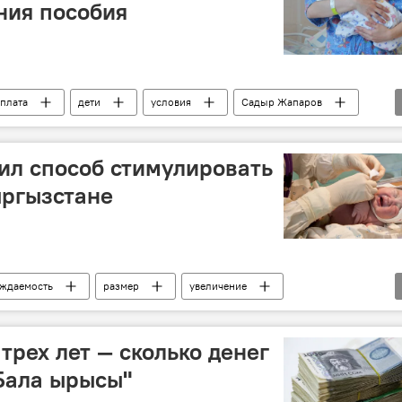
ния пособия
плата
дети
условия
Садыр Жапаров
ил способ стимулировать
ыргызстане
ждаемость
размер
увеличение
трех лет — сколько денег
Бала ырысы"