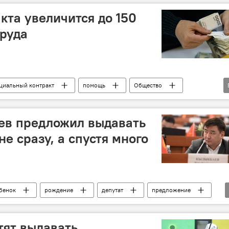
кта увеличится до 150
руда
циальный контракт
помощь
Общество
ев предложил выдавать
не сразу, а спустя много
бенок
рождение
депутат
предложение
тят выдавать