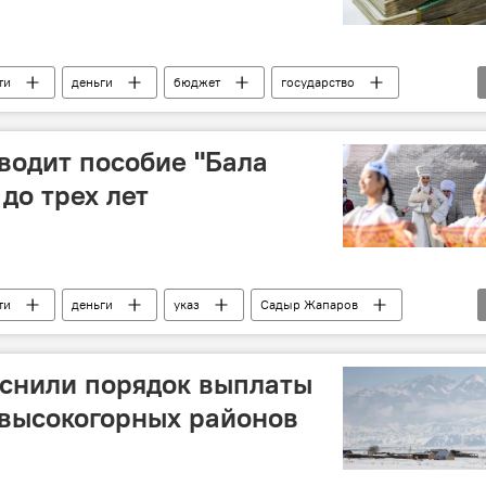
ти
деньги
бюджет
государство
водит пособие "Бала
до трех лет
ти
деньги
указ
Садыр Жапаров
яснили порядок выплаты
 высокогорных районов