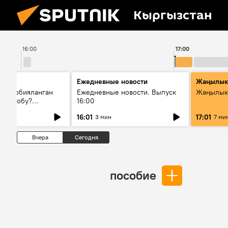
Кыргызстан
16:00
17:00
Ежедневные новости
Жаңылык
н тарбияланган
Ежедневные новости. Выпуск
Жаңылыкт
й болобу?
16:00
жашоосунда
16:01
17:01
3 мин
7 ми
орду
Вчера
Сегодня
пособие