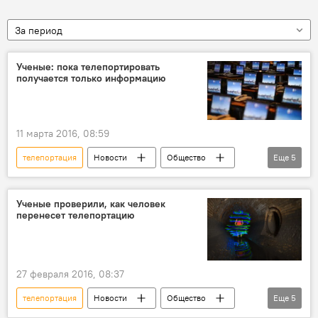
За период
Ученые: пока телепортировать
получается только информацию
11 марта 2016, 08:59
телепортация
Новости
Общество
Еще
5
В мире
Германия
ученые
информация
опыт
Ученые проверили, как человек
перенесет телепортацию
27 февраля 2016, 08:37
телепортация
Новости
Общество
Еще
5