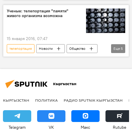
В мире
ученые
человек
мозг
изучение
Ученые: телепортация "памяти"
живого организма возможна
15 января 2016, 07:47
телепортация
Новости
Общество
Еще
5
В мире
Китай
США
ученые
память
Кыргызстан
КЫРГЫЗСТАН
ПОЛИТИКА
РАДИО SPUTNIK КЫРГЫЗСТАН
Р
Telegram
VK
Макс
Rutube