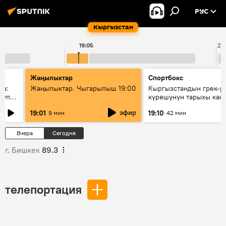
РУС
Кыргызстан
19:05
20
Жаңылыктар
Спортбокс
ов:
Жаңылыктар. Чыгарылыш 19:00
Кыргызстандын грек-р
купку
күрөшүнүн тарыхы кан
башталган?
эфир
19:01
19:10
9 мин
42 мин
Вчера
Сегодня
г. Бишкек
89.3
телепортация