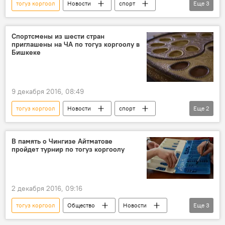
тогуз коргоол
Новости
спорт
Еще
3
Кыргызстан
Бишкек
чемпионат
Спортсмены из шести стран
приглашены на ЧА по тогуз коргоолу в
Бишкеке
9 декабря 2016, 08:49
тогуз коргоол
Новости
спорт
Еще
2
Кыргызстан
Дирекция национальных видов спорта
В память о Чингизе Айтматове
пройдет турнир по тогуз коргоолу
2 декабря 2016, 09:16
тогуз коргоол
Общество
Новости
Еще
3
спорт
Кыргызстан
турнир