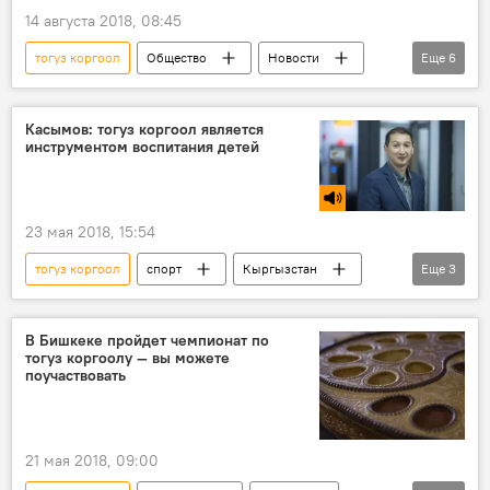
14 августа 2018, 08:45
тогуз коргоол
Общество
Новости
Еще
6
Кыргызстан
Культура
спорт
Всемирные игры кочевников
правила
Касымов: тогуз коргоол является
инструментом воспитания детей
III Всемирные игры кочевников 2018
23 мая 2018, 15:54
тогуз коргоол
спорт
Кыргызстан
Еще
3
Радио Sputnik Кыргызстан
Камчыбек Касымов
В Бишкеке пройдет чемпионат по
тогуз коргоолу — вы можете
Всемирные игры кочевников
поучаствовать
21 мая 2018, 09:00