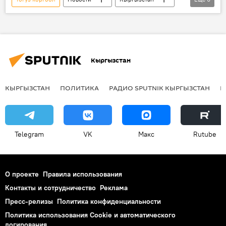
видео
Общество
Культура
Таш-Тобо
дети
игры
Кыргызстан
КЫРГЫЗСТАН
ПОЛИТИКА
РАДИО SPUTNIK КЫРГЫЗСТАН
Р
Telegram
VK
Макс
Rutube
О проекте
Правила использования
Контакты и сотрудничество
Реклама
Пресс-релизы
Политика конфиденциальности
Политика использования Cookie и автоматического
логирования