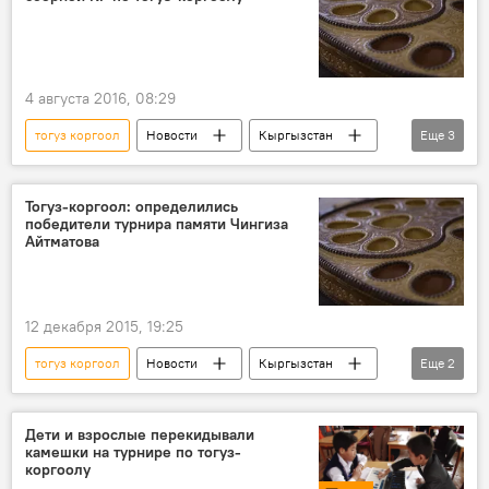
II Всемирные игры кочевников
4 августа 2016, 08:29
тогуз коргоол
Новости
Кыргызстан
Еще
3
спорт
Всемирные игры кочевников
II Всемирные игры кочевников
Тогуз-коргоол: определились
победители турнира памяти Чингиза
Айтматова
12 декабря 2015, 19:25
тогуз коргоол
Новости
Кыргызстан
Еще
2
спорт
ГАФКиС
Дети и взрослые перекидывали
камешки на турнире по тогуз-
коргоолу