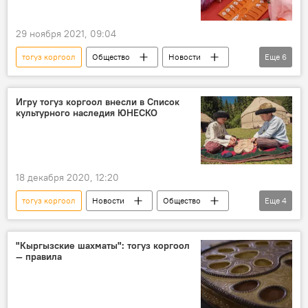
29 ноября 2021, 09:04
тогуз коргоол
Общество
Новости
Еще
6
В мире
Кыргызстан
спорт
турнир
Бангладеш
девушка
Игру тогуз коргоол внесли в Список
культурного наследия ЮНЕСКО
18 декабря 2020, 12:20
тогуз коргоол
Новости
Общество
Еще
4
Кыргызстан
Культура
ЮНЕСКО
игра
"Кыргызские шахматы": тогуз коргоол
— правила