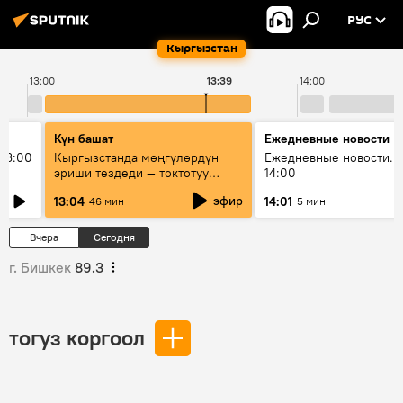
РУС
Кыргызстан
13:00
13:39
14:00
Күн башат
Ежедневные новости
13:00
Кыргызстанда мөңгүлөрдүн
Ежедневные новости. 
эриши тездеди — токтотуу
14:00
мүмкүн эмеспи?
эфир
13:04
14:01
46 мин
5 мин
Вчера
Сегодня
г. Бишкек
89.3
тогуз коргоол