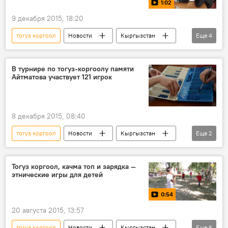
1:02
9 декабря 2015, 18:20
тогуз коргоол
Новости
Кыргызстан
Еще
4
видео
спорт
турнир
игра
В турнире по тогуз-коргоолу памяти
Айтматова участвует 121 игрок
8 декабря 2015, 08:40
тогуз коргоол
Новости
Кыргызстан
Еще
2
спорт
ГАФКиС
Тогуз коргоол, качма топ и зарядка —
этнические игры для детей
0:54
20 августа 2015, 13:57
тогуз коргоол
Новости
Кыргызстан
Еще
6