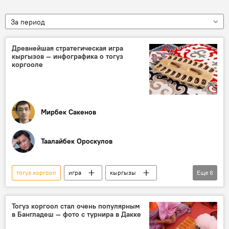
За период
Древнейшая стратегическая игра
кыргызов — инфографика о тогуз
коргооле
Мирбек Сакенов
Таалайбек Ороскулов
тогуз коргоол
игра
кыргызы
Еще
6
спорт
правила
стратегия
Инфографика
Лонгрид
Тогуз коргоол стал очень популярным
в Бангладеш — фото с турнира в Дакке
Традиционная кыргызская культура