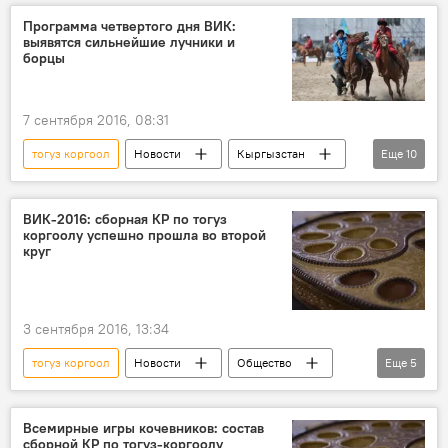
Программа четвертого дня ВИК:
выявятся сильнейшие лучники и
борцы
7 сентября 2016, 08:31
тогуз коргоол
Новости
Кыргызстан
Еще
10
Общество
спорт
Всемирные игры кочевников
финал
ВИК-2016: сборная КР по тогуз
коргоолу успешно прошла во второй
ордо
тайган
борьба алыш
круг
мангала
джирит
II Всемирные игры кочевников
3 сентября 2016, 13:34
тогуз коргоол
Новости
Общество
Еще
5
спорт
Кыргызстан
Всемирные игры кочевников
манала
Всемирные игры кочевников: состав
сборной КР по тогуз-коргоолу