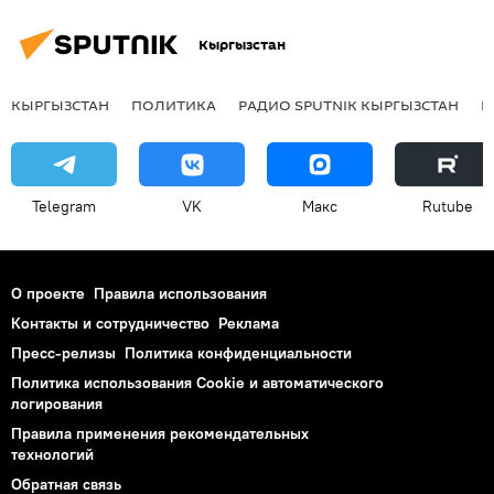
Алмаз Аширалиев
Кыргызстан
КЫРГЫЗСТАН
ПОЛИТИКА
РАДИО SPUTNIK КЫРГЫЗСТАН
Р
Telegram
VK
Макс
Rutube
О проекте
Правила использования
Контакты и сотрудничество
Реклама
Пресс-релизы
Политика конфиденциальности
Политика использования Cookie и автоматического
логирования
Правила применения рекомендательных
технологий
Обратная связь