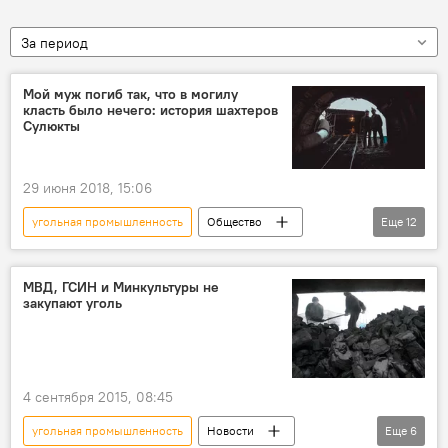
За период
Мой муж погиб так, что в могилу
класть было нечего: история шахтеров
Сулюкты
29 июня 2018, 15:06
угольная промышленность
Общество
Еще
12
Новости
Кыргызстан
Мультимедиа
Лонгрид
Баткен
МВД, ГСИН и Минкультуры не
закупают уголь
Лейлекский район
Сулюкта
Рахманберди Абдыназаров
шахта
Шахтер
угольное месторождение
4 сентября 2015, 08:45
уголь
угольная промышленность
Новости
Еще
6