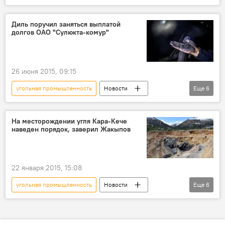
Кыргызстан
экономика
Темир Сариев
Министерство энергетики КР
Диль поручил заняться выплатой
долгов ОАО "Сулюкта-комур"
заготовка
уголь
26 июня 2015, 09:15
угольная промышленность
Новости
Еще
6
Кыргызстан
экономика
Общество
Валерий Диль
ОАО "Сулюкта-комур"
На месторождении угля Кара-Кече
наведен порядок, заверил Жакыпов
госдолг
22 января 2015, 15:08
угольная промышленность
Новости
Еще
6
Кыргызстан
Общество
Кара-Кече
Мирлан Жакыпов
Валерий Бобров