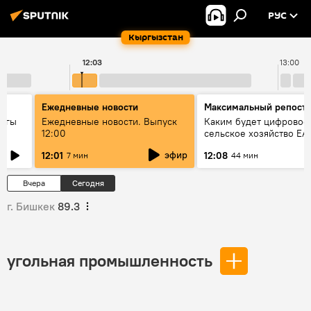
РУС
Кыргызстан
12:03
13:00
Ежедневные новости
Максимальный репост
дагы
Ежедневные новости. Выпуск
Каким будет цифровое
12:00
сельское хозяйство ЕА
ызмат
эфир
12:01
12:08
7 мин
44 мин
Вчера
Сегодня
г. Бишкек
89.3
угольная промышленность