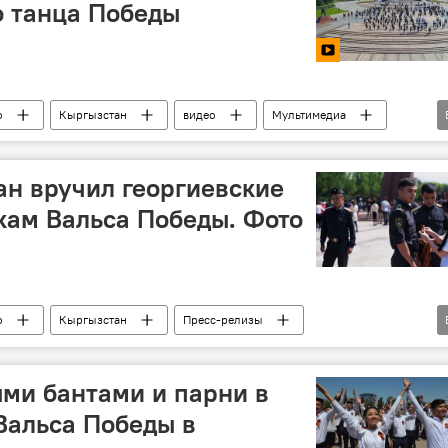
 танца Победы
о
Кыргызстан
видео
Мультимедиа
нь Победы
Кыргызстан отмечает 74-летие Победы в ВОВ
ан вручил георгиевские
кам Вальса Победы. Фото
о
Кыргызстан
Пресс-релизы
е
Кыргызстан отмечает 74-летие Победы в ВОВ
ми бантами и парни в
Вальса Победы в