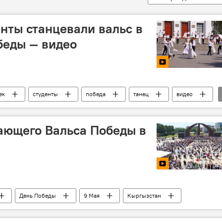
нты станцевали вальс в
беды — видео
ек
студенты
победа
танец
видео
венной войне
ающего Вальса Победы в
День Победы
9 Мая
Кыргызстан