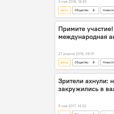
3 мая 2018, 18:43
вальс
Общество
Новост
Мультимедиа
Бишкек
Акция "Бессмертный полк" в Кыргыз
Примите участие!
международная ак
27 апреля 2018, 08:31
вальс
Общество
Новост
Акция "Бессмертный полк" в Кыргыз
Зрители ахнули: 
закружились в ва
9 мая 2017, 14:22