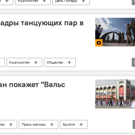
и
Кыргызстан
День Победы
победа
танец
Кадры танцующих пар в
Кыргызстан
Общество
ы в ВОВ
Великая Отечественная война
ветеран
ан покажет "Вальс
тан
Пресс-релизы
Sputnik
ы в ВОВ