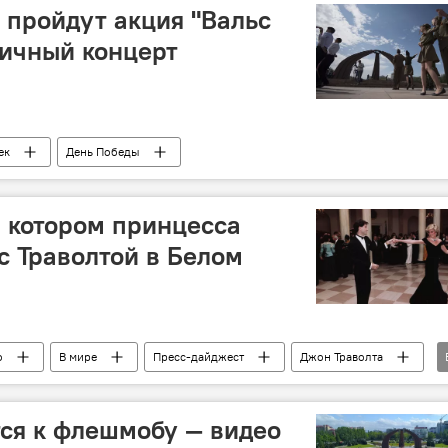
 пройдут акция "Вальс
ничный концерт
ек
День Победы
в котором принцесса
с Траволтой в Белом
о
В мире
Пресс-дайджест
Джон Траволта
тся к флешмобу — видео