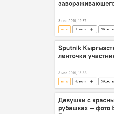
завораживающего
3 мая 2019, 19:37
вальс
Новости
Обществ
Культура
танец
Де
Sputnik Кыргызст
ленточки участни
3 мая 2019, 15:38
вальс
Новости
Обществ
Георгиевская лента
вручени
Девушки с красны
рубашках — фото 