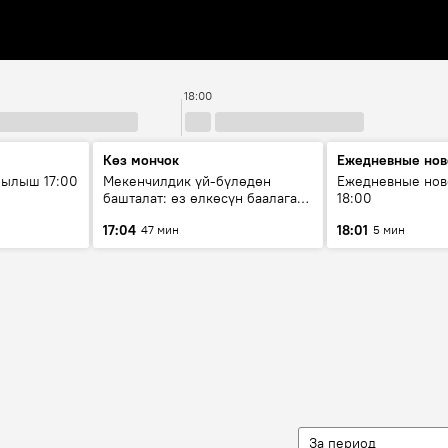
18:00
Көз мончок
Ежедневные нов
рылыш 17:00
Мекенчилдик үй-бүлөдөн
Ежедневные нов
башталат: өз өлкөсүн баалаган
18:00
муунду кантип тарбиялоо
17:04
18:01
47 мин
5 мин
керек?
За период