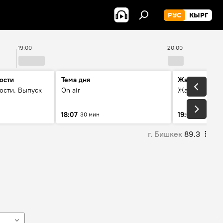
РУС
КЫРГ
19:00
20:00
ости
Тема дня
Жаңылыктар
ости. Выпуск
On air
Жаңылыктар.
18:07
19:01
30 мин
11 мин
г. Бишкек
89.3