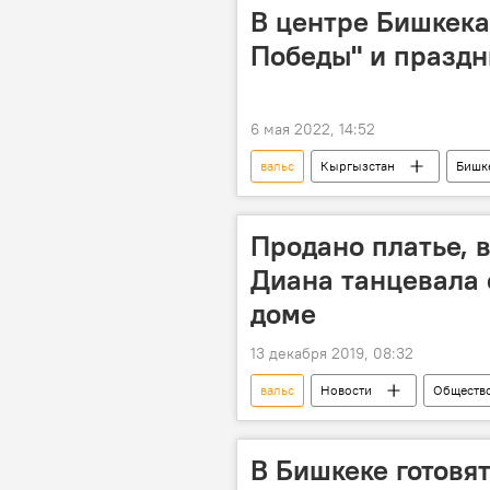
В центре Бишкека
Победы" и празд
6 мая 2022, 14:52
вальс
Кыргызстан
Бишк
Продано платье, 
Диана танцевала 
доме
13 декабря 2019, 08:32
вальс
Новости
Обществ
платье
принцесса Диана
В Бишкеке готовя