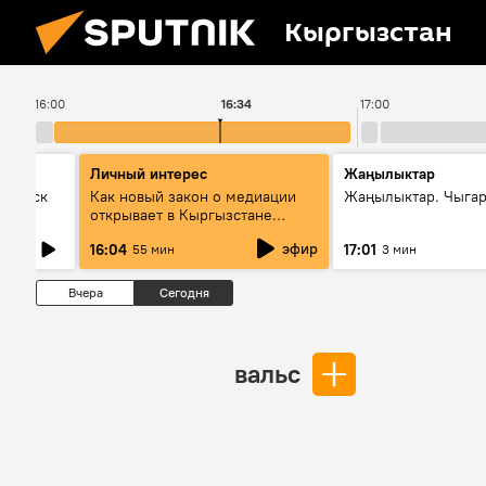
Кыргызстан
16:00
16:34
17:00
Личный интерес
Жаңылыктар
Выпуск
Как новый закон о медиации
Жаңылыктар. Чыга
открывает в Кыргызстане
культуру диалога
эфир
16:04
17:01
55 мин
3 мин
Вчера
Сегодня
вальс