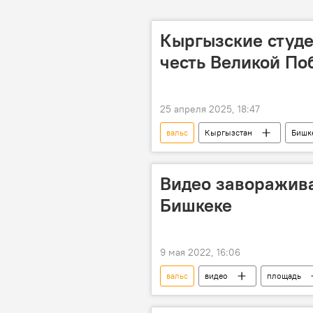
Кыргызские студе
честь Великой По
25 апреля 2025, 18:47
вальс
Кыргызстан
Бишк
80-летие Победы в Великой Отечест
Видео заворажив
Бишкеке
9 мая 2022, 16:06
вальс
видео
площадь