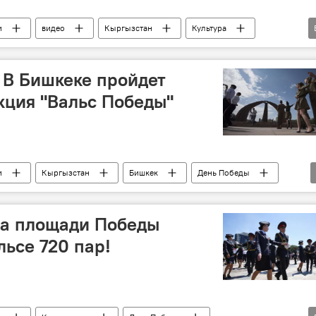
и
видео
Кыргызстан
Культура
День Победы
флешмоб
стане
 В Бишкеке пройдет
ция "Вальс Победы"
и
Кыргызстан
Бишкек
День Победы
стане
на площади Победы
льсе 720 пар!