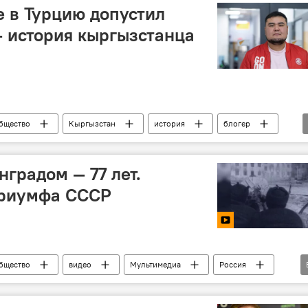
е в Турцию допустил
 история кыргызстанца
бщество
Кыргызстан
история
блогер
градом — 77 лет.
триумфа СССР
бщество
видео
Мультимедиа
Россия
инград
битва
енной войне
Кыргызстан