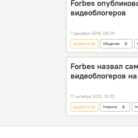
Forbes опубликов
видеоблогеров
7 декабря 2016, 08:28
видеоблогер
Общество
Forbes
рейтинг
со
Forbes назвал с
видеоблогеров на
17 октября 2015, 10:05
видеоблогер
Новости
О
рейтинг