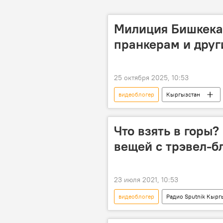
Милиция Бишкека 
пранкерам и дру
25 октября 2025, 10:53
видеоблогер
Кыргызстан
блогер
Что взять в горы?
вещей с трэвел-б
23 июля 2021, 10:53
видеоблогер
Радио Sputnik Кырг
путешествие
поездка