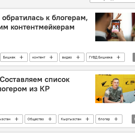
обратилась к блогерам,
гим контентмейкерам
Бишкек
контент
видео
ГУВД Бишкека
 Составляем список
логером из КР
ызстан
Общество
Кыргызстан
блогер
отдых