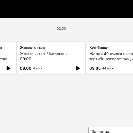
02:00
н
Жаңылыктар
Күн башат
F
Жаңылыктар. Чыгарылыш
Жерди 49 жылга ижар
стала
09:00
тартиби өзгөрөт: жаңы
эмнени көздөйт?
09:00
09:05
4 мин
44 мин
За период