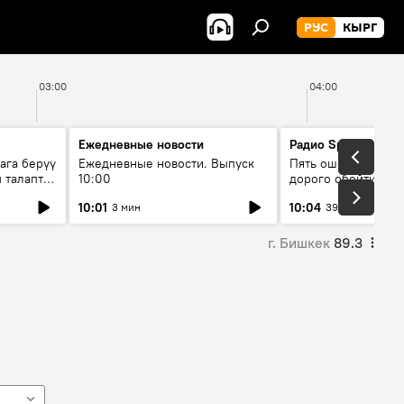
РУС
КЫРГ
03:00
04:00
Ежедневные новости
Радио Sputnik Кыр
ага берүү
Ежедневные новости. Выпуск
Пять ошибок котор
 талаптар
10:00
дорого обойтись п
жилья
10:01
10:04
3 мин
39 мин
г. Бишкек
89.3