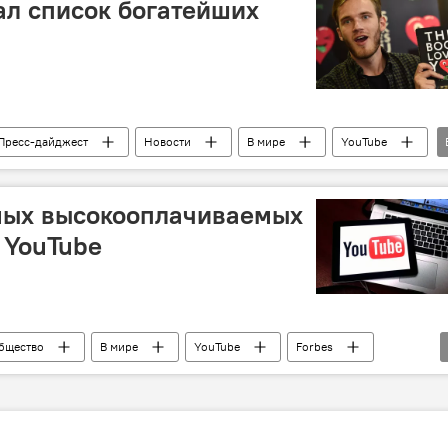
ал список богатейших
Пресс-дайджест
Новости
В мире
YouTube
стояние
амых высокооплачиваемых
 YouTube
бщество
В мире
YouTube
Forbes